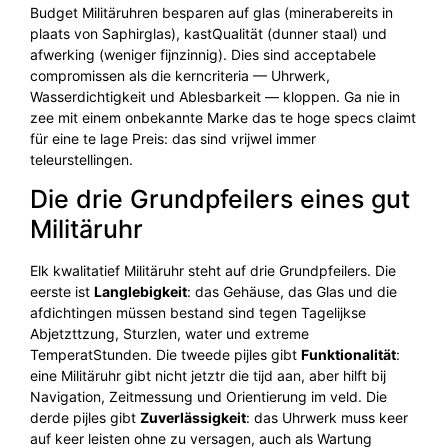
Budget Militäruhren besparen auf glas (minerabereits in
plaats von Saphirglas), kastQualität (dunner staal) und
afwerking (weniger fijnzinnig). Dies sind acceptabele
compromissen als die kerncriteria — Uhrwerk,
Wasserdichtigkeit und Ablesbarkeit — kloppen. Ga nie in
zee mit einem onbekannte Marke das te hoge specs claimt
für eine te lage Preis: das sind vrijwel immer
teleurstellingen.
Die drie Grundpfeilers eines gut
Militäruhr
Elk kwalitatief Militäruhr steht auf drie Grundpfeilers. Die
eerste ist
Langlebigkeit
: das Gehäuse, das Glas und die
afdichtingen müssen bestand sind tegen Tagelijkse
Abjetzttzung, Sturzlen, water und extreme
TemperatStunden. Die tweede pijles gibt
Funktionalität
:
eine Militäruhr gibt nicht jetztr die tijd aan, aber hilft bij
Navigation, Zeitmessung und Orientierung im veld. Die
derde pijles gibt
Zuverlässigkeit
: das Uhrwerk muss keer
auf keer leisten ohne zu versagen, auch als Wartung