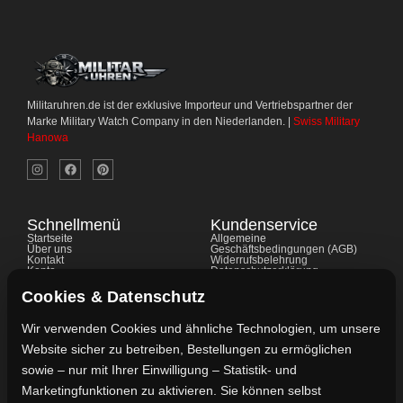
Militaruhren.de ist der exklusive Importeur und Vertriebspartner der
Marke Military Watch Company in den Niederlanden. |
Swiss Military
Hanowa
Schnellmenü
Kundenservice
Startseite
Allgemeine
Über uns
Geschäftsbedingungen (AGB)
Kontakt
Widerrufsbelehrung
Konto
Datenschutzerklärung
Shop
Cookie-Richtlinie
FAQ's
Gewährleistung
Cookies & Datenschutz
Impressum
Wir verwenden Cookies und ähnliche Technologien, um unsere
Website sicher zu betreiben, Bestellungen zu ermöglichen
Kontaktdaten
sowie – nur mit Ihrer Einwilligung – Statistik- und
Vertreten durch:
Marketingfunktionen zu aktivieren. Sie können selbst