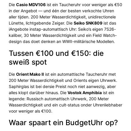
Die
Casio MDV106
ist ein Taucheruhr voor weniger als €50
in der Angebot — und één der besten verkochte Uhren
aller tijden. 200 Meter Wasserdichtigkeit, unidirectionele
Lünette, lichtgebende Zeiger. Die
Seiko SNK809
ist das
iAngebote instap-automattisch Uhr: Seiko’s eigen 7S26-
kaliber, 30 Meter Wasserdichtigkeit und ein Field Watch-
design das doet denken an WWII-militärische Modellen.
Tussen €100 und €150: die
sweiß spot
Die
Orient Mako II
ist ein automattische Taucheruhr met
200 Meter Wasserdichtigkeit und Orients eigen Uhrwerk.
Saphirglas ist bei dersie Preist noch niet aanwezig, aber
alles klopt darüber hinaus. Die
Vostok Amphibia
ist ein
legende: Russisch automattisch Uhrwerk, 200 Meter
Wasserdichtigkeit und ein cult-status onder Uhrenliebhaber
voor weniger als €100.
Waar spaart ein BudgetUhr op?