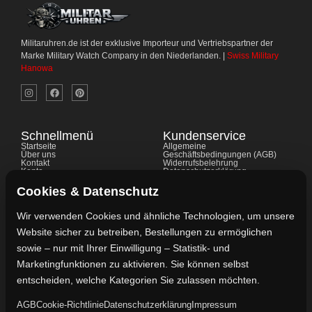
Militaruhren.de ist der exklusive Importeur und Vertriebspartner der
Marke Military Watch Company in den Niederlanden. |
Swiss Military
Hanowa
Schnellmenü
Kundenservice
Startseite
Allgemeine
Über uns
Geschäftsbedingungen (AGB)
Kontakt
Widerrufsbelehrung
Konto
Datenschutzerklärung
Shop
Cookie-Richtlinie
FAQ's
Gewährleistung
Cookies & Datenschutz
Impressum
Wir verwenden Cookies und ähnliche Technologien, um unsere
Website sicher zu betreiben, Bestellungen zu ermöglichen
Kontaktdaten
sowie – nur mit Ihrer Einwilligung – Statistik- und
Vertreten durch:
Marketingfunktionen zu aktivieren. Sie können selbst
Lievaart B.V.
entscheiden, welche Kategorien Sie zulassen möchten.
AGB
Cookie-Richtlinie
Datenschutzerklärung
Impressum
Kontakt: