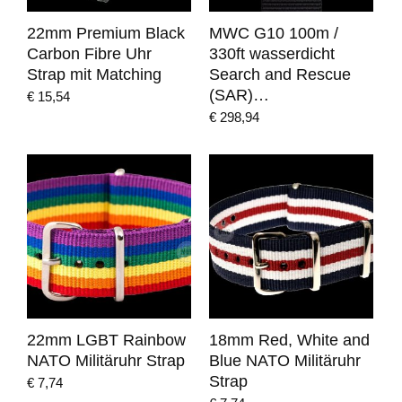
22mm Premium Black
MWC G10 100m /
Carbon Fibre Uhr
330ft wasserdicht
Strap mit Matching
Search and Rescue
(SAR)…
€
15,54
€
298,94
22mm LGBT Rainbow
18mm Red, White and
NATO Militäruhr Strap
Blue NATO Militäruhr
Strap
€
7,74