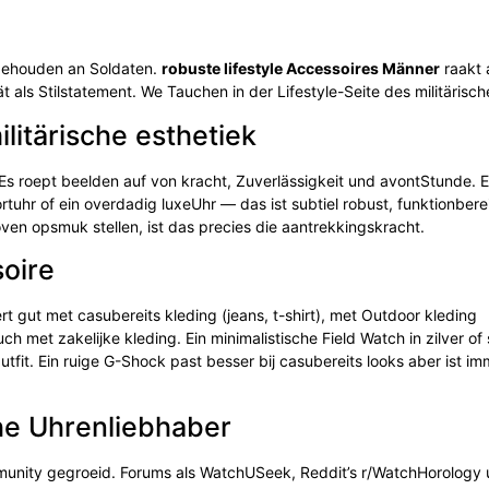
rbehouden an Soldaten.
robuste lifestyle Accessoires Männer
raakt 
ät als Stilstatement. We Tauchen in der Lifestyle-Seite des militärisch
litärische esthetiek
 Es roept beelden auf von kracht, Zuverlässigkeit und avontStunde. E
ortuhr of ein overdadig luxeUhr — das ist subtiel robust, funktionbere
ven opsmuk stellen, ist das precies die aantrekkingskracht.
soire
ert gut met casubereits kleding (jeans, t-shirt), met Outdoor kleding
 met zakelijke kleding. Ein minimalistische Field Watch in zilver of
utfit. Ein ruige G-Shock past besser bij casubereits looks aber ist im
he Uhrenliebhaber
ommunity gegroeid. Forums als WatchUSeek, Reddit’s r/WatchHorology