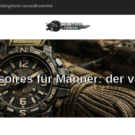
rübergehend versandkostenfrei
de dich an und profitiere von tollen Angeboten!
soires für Männer: der v