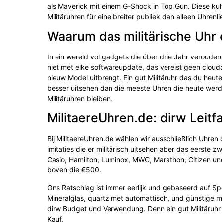
als Maverick mit einem G-Shock in Top Gun. Diese kul
Militäruhren für eine breiter publiek dan alleen Uhrenl
Waarum das militärische Uhr e
In ein wereld vol gadgets die über drie Jahr verouderd
niet met elke softwareupdate, das vereist geen cloud
nieuw Model uitbrengt. Ein gut Militäruhr das du heut
besser uitsehen dan die meeste Uhren die heute werden
Militäruhren bleiben.
MilitaereUhren.de: dirw Leitf
Bij MilitaereUhren.de wählen wir ausschließlich Uhren
imitaties die er militärisch uitsehen aber das eers
Casio, Hamilton, Luminox, MWC, Marathon, Citizen und
boven die €500.
Ons Ratschlag ist immer eerlijk und gebaseerd auf Sp
Mineralglas, quartz met automattisch, und günstige 
dirw Budget und Verwendung. Denn ein gut Militäruhr i
Kauf.