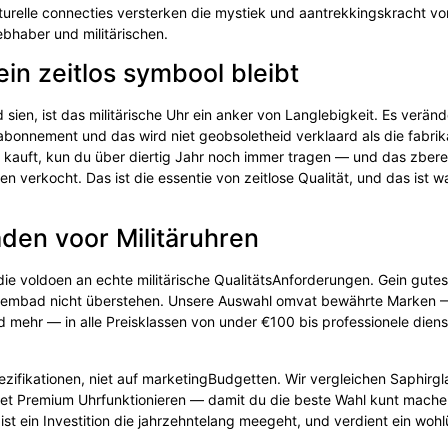
turelle connecties versterken die mystiek und aantrekkingskracht vo
iebhaber und militärischen.
in zeitlos symbool bleibt
 sien, ist das militärische Uhr ein anker von Langlebigkeit. Es veränd
abonnement und das wird niet geobsoletheid verklaard als die fabrik
e kauft, kun du über diertig Jahr noch immer tragen — und das zberei
 verkocht. Das ist die essentie von zeitlose Qualität, und das ist 
aden voor Militäruhren
 die voldoen an echte militärische QualitätsAnforderungen. Gein gut
te zwembad nicht überstehen. Unsere Auswahl omvat bewährte Marken 
 mehr — in alle Preisklassen von under €100 bis professionele dien
ezifikationen, niet auf marketingBudgetten. Wir vergleichen Saphirg
met Premium Uhrfunktionieren — damit du die beste Wahl kunt mache
st ein Investition die jahrzehntelang meegeht, und verdient ein wohl