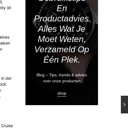
d,
En
ty ist
Productadvies.
Alles Wat Je
Moet Weten,
 eines
zoeken
Verzameld Op
er
Één Plek.
Blog – Tips, trends & advies
 in der
over onze producten
hock
n
shop
.
e
 Cruise