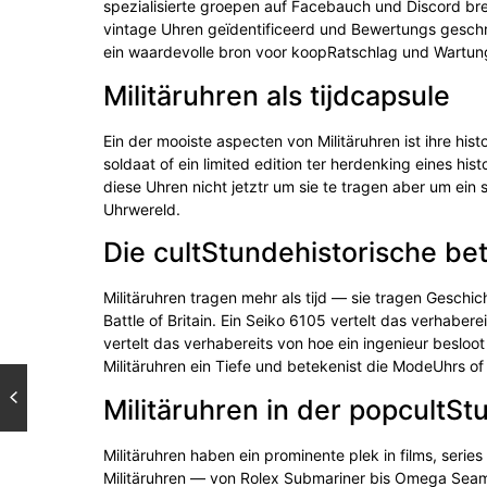
spezialisierte groepen auf Facebauch und Discord br
vintage Uhren geïdentificeerd und Bewertungs gesc
ein waardevolle bron voor koopRatschlag und Wartun
Militäruhren als tijdcapsule
Ein der mooiste aspecten von Militäruhren ist ihre hist
soldaat of ein limited edition ter herdenking eines hi
diese Uhren nicht jetztr um sie te tragen aber um ein 
Uhrwereld.
Die cultStundehistorische bet
Militäruhren tragen mehr als tijd — sie tragen Geschich
Battle of Britain. Ein Seiko 6105 vertelt das verhaber
vertelt das verhabereits von hoe ein ingenieur beslo
Militäruhren ein Tiefe und betekenist die ModeUhrs of
Militäruhren in der popcultSt
Militäruhren haben ein prominente plek in films, seri
Militäruhren — von Rolex Submariner bis Omega Seam