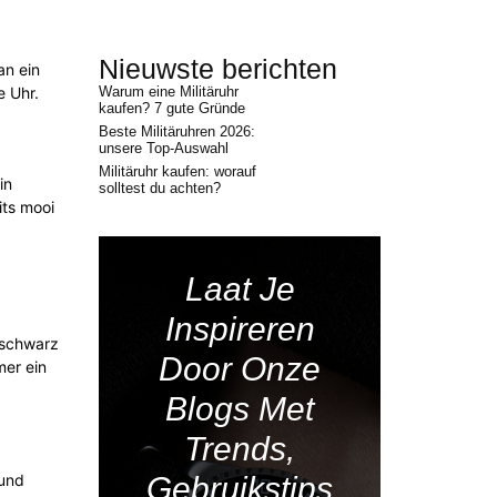
Nieuwste berichten
an ein
e Uhr.
Warum eine Militäruhr
kaufen? 7 gute Gründe
Beste Militäruhren 2026:
unsere Top-Auswahl
Militäruhr kaufen: worauf
in
solltest du achten?
its mooi
Laat Je
Inspireren
 schwarz
Door Onze
mer ein
Blogs Met
Trends,
Gebruikstips
 und