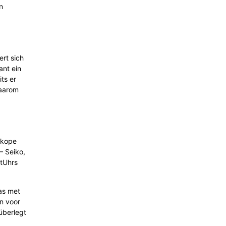
n
ert sich
ant ein
ts er
waarom
eskope
— Seiko,
stUhrs
las met
n voor
überlegt