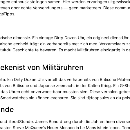
engen enthousiastelingen samen. Hier werden ervaringen uitgewissel
hreven door echte Verwendungers — geen marketeers. Diese communi
gsTipps.
orische dimensie. Ein vintage Dirty Dozen Uhr, ein origineel dienstUhr
storische eenheid trägt ein verhabereits met zich mee. Verzamelaars 
stukdu Geschichte te bewaren. Es macht Militäruhren einzigartig in d
ekenist von Militäruhren
te. Ein Dirty Dozen Uhr vertelt das verhabereits von Britische Piloten
eits von Britische und Japanse zeemacht in der Kalten Krieg. Ein G-S
ot das Uhren echt onverwoestbaar mussten sien. Diese verhalen gebe
 Smartwatches nie können evenaren. Sie sind tijdcapsules an du pols
unde
es und literatStunde. James Bond droeg durch die Jahren heen divers
aster. Steve McQueen’s Heuer Monaco in Le Mans ist ein icoon. Tom