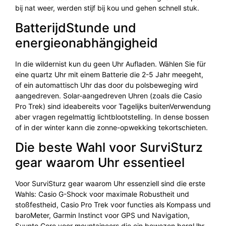
bij nat weer, werden stijf bij kou und gehen schnell stuk.
BatterijdStunde und
energieonabhängigheid
In die wildernist kun du geen Uhr Aufladen. Wählen Sie für
eine quartz Uhr mit einem Batterie die 2-5 Jahr meegeht,
of ein automattisch Uhr das door du polsbeweging wird
aangedreven. Solar-aangedreven Uhren (zoals die Casio
Pro Trek) sind ideabereits voor Tagelijks buitenVerwendung
aber vragen regelmattig lichtblootstelling. In dense bossen
of in der winter kann die zonne-opwekking tekortschieten.
Die beste Wahl voor SurviSturz
gear waarom Uhr essentieel
Voor SurviSturz gear waarom Uhr essenziell sind die erste
Wahls: Casio G-Shock voor maximale Robustheit und
stoßfestheid, Casio Pro Trek voor functies als Kompass und
baroMeter, Garmin Instinct voor GPS und Navigation,
Suunto Core voor mountaineers die ein bewezen bergUhr