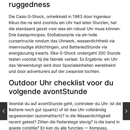
ruggedness
Die Casio G-Shock, ontwikkeld in 1983 door ingenieur
Kikuo Ibe na sind zoontdu ein Uhr had laten Sturzlen, hat
die standaard gezet voor was ein robust Uhr muss können.
Drie basisprincipes: Stoßabsorptie via ein holle
cunsertructie rondum das Uhrwerk, wasserdichtheid via
meervoudige afdichtingen, und BatteriedStunde via
energiezuinig kwarts. Elke G-Shock ondergeht 200 Stunde
testen voordat hij die fabriek verlaat. Es Ergebnis: ein Uhr
das Verwendungt wird door Spezialeinheiten wereldwird
und door adventurers auf der zwaarste tochten.
Outdoor Uhr checklist voor du
volgende avontStunde
Voordat du auf avontStunde geht, controleer du Uhr: ist die
Batterie noch gut (quartz) of ist das Uhr vollständig
opgewonden (automattisch)? Is die Wasserdichtigkeit
recent getest? Zitten die Federstege stevig? Is die band in
goede conditie? En ken du alle functies — Kompass,