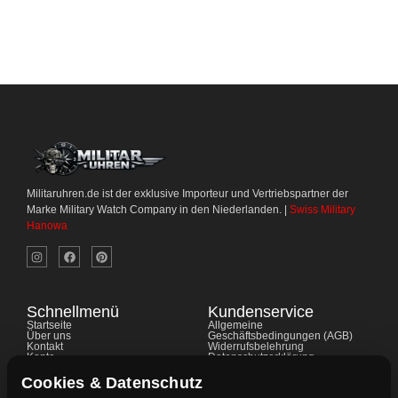
Militaruhren.de ist der exklusive Importeur und Vertriebspartner der
Marke Military Watch Company in den Niederlanden. |
Swiss Military
Hanowa
Schnellmenü
Kundenservice
Startseite
Allgemeine
Über uns
Geschäftsbedingungen (AGB)
Kontakt
Widerrufsbelehrung
Konto
Datenschutzerklärung
Shop
Cookie-Richtlinie
FAQ's
Gewährleistung
Cookies & Datenschutz
Ratgeber
Impressum