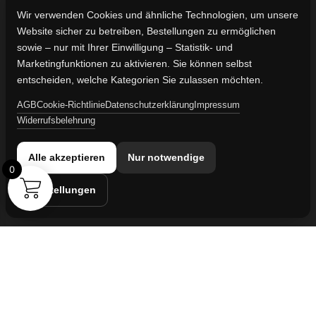
Wir verwenden Cookies und ähnliche Technologien, um unsere
Website sicher zu betreiben, Bestellungen zu ermöglichen
Kontaktdaten
sowie – nur mit Ihrer Einwilligung – Statistik- und
Vertreten durch:
Marketingfunktionen zu aktivieren. Sie können selbst
Lievaart B.V.
entscheiden, welche Kategorien Sie zulassen möchten.
AGB
Cookie-Richtlinie
Datenschutzerklärung
Impressum
Kontakt:
Widerrufsbelehrung
info@militaruhren.de
Handelsregister:
Alle akzeptieren
Nur notwendige
KVK-Nummer: 74829491
0
Einstellungen
Umsatzsteuer-ID:
NL860042352B01
Cookie-Einstellungen
© 2026 militaruhren.de | Aktiv in
Spanien
,
den Niederlanden
und
international
Webdesign & Marketing von Sanum B.V.