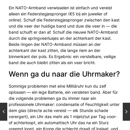
Ein NATO-Armband verwisselen ist einfach und vereist
alleen ein Federstegjespronger (€5 bij ein juwelier of
online). Schuif die Federstegjespronger zwischen den kast
und die veer der huidige band und duw die veer in — die
band schuift er dan af. Schuif die nieuwe NATO-Armband
durch die springveerlusjes an der achterkant der kast.
Beide ringen der NATO-Armband müssen an der
achterkant der kast zitten, die lange riem an der
binnenkant der pols. Es Ergebnis: ein verstelbare, veilige
band die auch bleibt zitten als ein veer bricht.
Wenn ga du naar die Uhrmaker?
Sommige problemen met eine Militäruhr kun du zelf
oplossen — ein lege Batterie, ein versleten band. Aber für
die volgende problemen ga du immer naar ein
professionele Uhrmaker: condensatie of Feuchtigkeit unter
dem glas (directe actie vereist — elk Stunde schade
verergert), ein Uhr das mehr als 1 mijetztut per Tag voor-
of achterloopt, ein automattisch Uhr das na ein Sturz
vreemd loopt, ein Krone die schlecht draait of loslaat, und