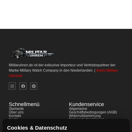
Militaruhren.de ist der exklusive Importeur und Vertriebspartner der
Marke Military Watch Company in den Niederlanden. |
Swiss Military
Hanowa
Schnellmenü
Kundenservice
Startseite
Allgemeine
Über uns
Geschäftsbedingungen (AGB)
Kontakt
Widerrufsbelehrung
Konto
Datenschutzerklärung
Shop
Cookie-Richtlinie
FAQ's
Gewährleistung
Cookies & Datenschutz
Impressum