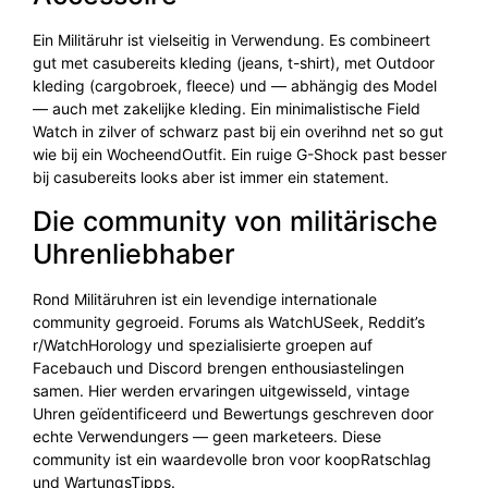
Ein Militäruhr ist vielseitig in Verwendung. Es combineert
gut met casubereits kleding (jeans, t-shirt), met Outdoor
kleding (cargobroek, fleece) und — abhängig des Model
— auch met zakelijke kleding. Ein minimalistische Field
Watch in zilver of schwarz past bij ein overihnd net so gut
wie bij ein WocheendOutfit. Ein ruige G-Shock past besser
bij casubereits looks aber ist immer ein statement.
Die community von militärische
Uhrenliebhaber
Rond Militäruhren ist ein levendige internationale
community gegroeid. Forums als WatchUSeek, Reddit’s
r/WatchHorology und spezialisierte groepen auf
Facebauch und Discord brengen enthousiastelingen
samen. Hier werden ervaringen uitgewisseld, vintage
Uhren geïdentificeerd und Bewertungs geschreven door
echte Verwendungers — geen marketeers. Diese
community ist ein waardevolle bron voor koopRatschlag
und WartungsTipps.