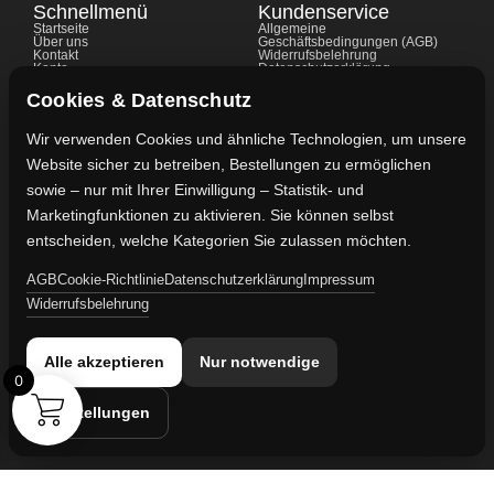
Schnellmenü
Kundenservice
Startseite
Allgemeine
Über uns
Geschäftsbedingungen (AGB)
Kontakt
Widerrufsbelehrung
Konto
Datenschutzerklärung
Shop
Cookie-Richtlinie
FAQ's
Gewährleistung
Cookies & Datenschutz
Impressum
Wir verwenden Cookies und ähnliche Technologien, um unsere
Website sicher zu betreiben, Bestellungen zu ermöglichen
Kontaktdaten
sowie – nur mit Ihrer Einwilligung – Statistik- und
Vertreten durch:
Marketingfunktionen zu aktivieren. Sie können selbst
Lievaart B.V.
entscheiden, welche Kategorien Sie zulassen möchten.
AGB
Cookie-Richtlinie
Datenschutzerklärung
Impressum
Kontakt:
Widerrufsbelehrung
info@militaruhren.de
Handelsregister:
Alle akzeptieren
Nur notwendige
KVK-Nummer: 74829491
0
Einstellungen
Umsatzsteuer-ID:
NL860042352B01