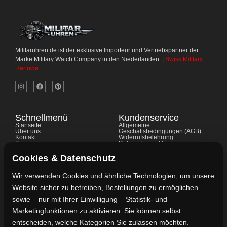
Militaruhren.de ist der exklusive Importeur und Vertriebspartner der
Marke Military Watch Company in den Niederlanden. |
Swiss Military
Hanowa
Schnellmenü
Kundenservice
Startseite
Allgemeine
Über uns
Geschäftsbedingungen (AGB)
Kontakt
Widerrufsbelehrung
Konto
Datenschutzerklärung
Shop
Cookie-Richtlinie
FAQ's
Gewährleistung
Cookies & Datenschutz
Impressum
Wir verwenden Cookies und ähnliche Technologien, um unsere
Website sicher zu betreiben, Bestellungen zu ermöglichen
Kontaktdaten
sowie – nur mit Ihrer Einwilligung – Statistik- und
Vertreten durch:
Marketingfunktionen zu aktivieren. Sie können selbst
Lievaart B.V.
entscheiden, welche Kategorien Sie zulassen möchten.