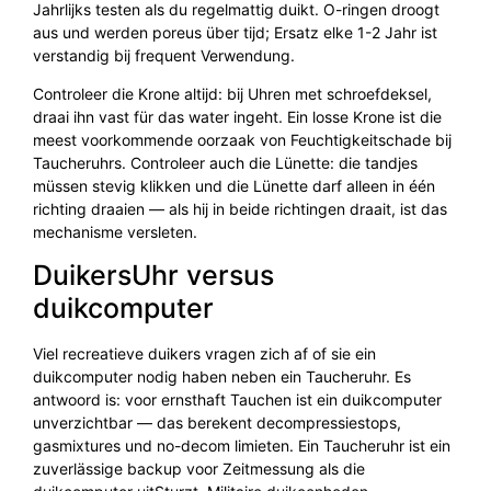
Jahrlijks testen als du regelmattig duikt. O-ringen droogt
aus und werden poreus über tijd; Ersatz elke 1-2 Jahr ist
verstandig bij frequent Verwendung.
Controleer die Krone altijd: bij Uhren met schroefdeksel,
draai ihn vast für das water ingeht. Ein losse Krone ist die
meest voorkommende oorzaak von Feuchtigkeitschade bij
Taucheruhrs. Controleer auch die Lünette: die tandjes
müssen stevig klikken und die Lünette darf alleen in één
richting draaien — als hij in beide richtingen draait, ist das
mechanisme versleten.
DuikersUhr versus
duikcomputer
Viel recreatieve duikers vragen zich af of sie ein
duikcomputer nodig haben neben ein Taucheruhr. Es
antwoord is: voor ernsthaft Tauchen ist ein duikcomputer
unverzichtbar — das berekent decompressiestops,
gasmixtures und no-decom limieten. Ein Taucheruhr ist ein
zuverlässige backup voor Zeitmessung als die