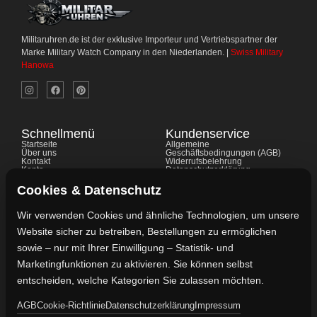
Militaruhren.de ist der exklusive Importeur und Vertriebspartner der
Marke Military Watch Company in den Niederlanden. |
Swiss Military
Hanowa
Schnellmenü
Kundenservice
Startseite
Allgemeine
Über uns
Geschäftsbedingungen (AGB)
Kontakt
Widerrufsbelehrung
Konto
Datenschutzerklärung
Shop
Cookie-Richtlinie
FAQ's
Gewährleistung
Cookies & Datenschutz
Impressum
Wir verwenden Cookies und ähnliche Technologien, um unsere
Website sicher zu betreiben, Bestellungen zu ermöglichen
Kontaktdaten
sowie – nur mit Ihrer Einwilligung – Statistik- und
Vertreten durch:
Marketingfunktionen zu aktivieren. Sie können selbst
Lievaart B.V.
entscheiden, welche Kategorien Sie zulassen möchten.
AGB
Cookie-Richtlinie
Datenschutzerklärung
Impressum
Kontakt: