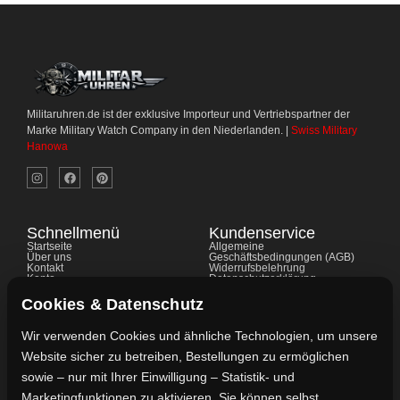
Militaruhren.de ist der exklusive Importeur und Vertriebspartner der
Marke Military Watch Company in den Niederlanden. |
Swiss Military
Hanowa
Schnellmenü
Kundenservice
Startseite
Allgemeine
Über uns
Geschäftsbedingungen (AGB)
Kontakt
Widerrufsbelehrung
Konto
Datenschutzerklärung
Shop
Cookie-Richtlinie
FAQ's
Gewährleistung
Cookies & Datenschutz
Impressum
Wir verwenden Cookies und ähnliche Technologien, um unsere
Website sicher zu betreiben, Bestellungen zu ermöglichen
Kontaktdaten
sowie – nur mit Ihrer Einwilligung – Statistik- und
Vertreten durch:
Marketingfunktionen zu aktivieren. Sie können selbst