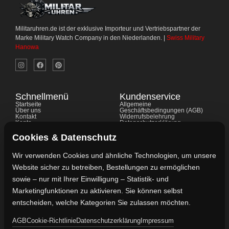
Militaruhren.de ist der exklusive Importeur und Vertriebspartner der
Marke Military Watch Company in den Niederlanden. |
Swiss Military
Hanowa
Schnellmenü
Kundenservice
Startseite
Allgemeine
Über uns
Geschäftsbedingungen (AGB)
Kontakt
Widerrufsbelehrung
Konto
Datenschutzerklärung
Shop
Cookie-Richtlinie
FAQ's
Gewährleistung
Cookies & Datenschutz
Impressum
Wir verwenden Cookies und ähnliche Technologien, um unsere
Website sicher zu betreiben, Bestellungen zu ermöglichen
Kontaktdaten
sowie – nur mit Ihrer Einwilligung – Statistik- und
Vertreten durch:
Marketingfunktionen zu aktivieren. Sie können selbst
Lievaart B.V.
entscheiden, welche Kategorien Sie zulassen möchten.
AGB
Cookie-Richtlinie
Datenschutzerklärung
Impressum
Kontakt: