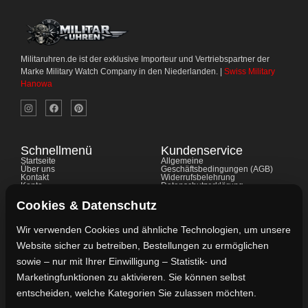
Militaruhren.de ist der exklusive Importeur und Vertriebspartner der
Marke Military Watch Company in den Niederlanden. |
Swiss Military
Hanowa
Schnellmenü
Kundenservice
Startseite
Allgemeine
Über uns
Geschäftsbedingungen (AGB)
Kontakt
Widerrufsbelehrung
Konto
Datenschutzerklärung
Shop
Cookie-Richtlinie
FAQ's
Gewährleistung
Cookies & Datenschutz
Impressum
Wir verwenden Cookies und ähnliche Technologien, um unsere
Website sicher zu betreiben, Bestellungen zu ermöglichen
Kontaktdaten
sowie – nur mit Ihrer Einwilligung – Statistik- und
Vertreten durch:
Marketingfunktionen zu aktivieren. Sie können selbst
Lievaart B.V.
entscheiden, welche Kategorien Sie zulassen möchten.