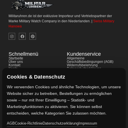
Militaruhren.de ist der exklusive Importeur und Vertriebspartner der
Marke Military Watch Company in den Niederlanden. |
Swiss Military
Hanowa
Schnellmenü
Kundenservice
Startseite
Allgemeine
Über uns
Geschäftsbedingungen (AGB)
Kontakt
Widerrufsbelehrung
Konto
Datenschutzerklärung
Shop
Cookie-Richtlinie
FAQ's
Gewährleistung
Cookies & Datenschutz
Impressum
Wir verwenden Cookies und ähnliche Technologien, um unsere
Website sicher zu betreiben, Bestellungen zu ermöglichen
Kontaktdaten
sowie – nur mit Ihrer Einwilligung – Statistik- und
Vertreten durch:
Marketingfunktionen zu aktivieren. Sie können selbst
Lievaart B.V.
entscheiden, welche Kategorien Sie zulassen möchten.
AGB
Cookie-Richtlinie
Datenschutzerklärung
Impressum
Kontakt: