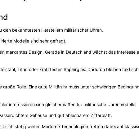
and
 den bekanntesten Herstellern militärischer Uhren.
rierte Modelle sind sehr gefragt.
d ein markantes Design. Gerade in Deutschland wächst das Interesse 
delstahl, Titan oder kratzfestes Saphirglas. Dadurch bleiben taktisc
e große Rolle. Eine gute Militäruhr muss unter schwierigen Bedingun
er interessieren sich gleichermaßen für militärische Uhrenmodelle.
asserdichtem Gehäuse und gut ablesbarem Zifferblatt.
lt sich stetig weiter. Moderne Technologien treffen dabei auf klassi