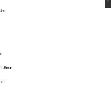
sche
an
he Uhren
gen