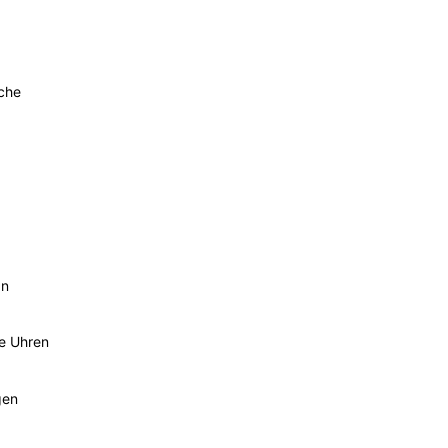
sche
an
he Uhren
gen