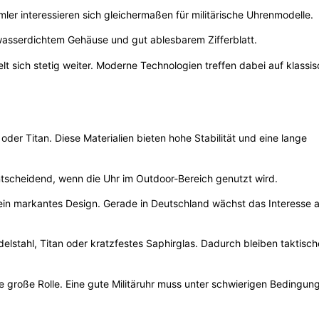
er interessieren sich gleichermaßen für militärische Uhrenmodelle.
asserdichtem Gehäuse und gut ablesbarem Zifferblatt.
lt sich stetig weiter. Moderne Technologien treffen dabei auf klassi
oder Titan. Diese Materialien bieten hohe Stabilität und eine lange
tscheidend, wenn die Uhr im Outdoor-Bereich genutzt wird.
d ein markantes Design. Gerade in Deutschland wächst das Interesse 
delstahl, Titan oder kratzfestes Saphirglas. Dadurch bleiben taktisc
e große Rolle. Eine gute Militäruhr muss unter schwierigen Bedingun