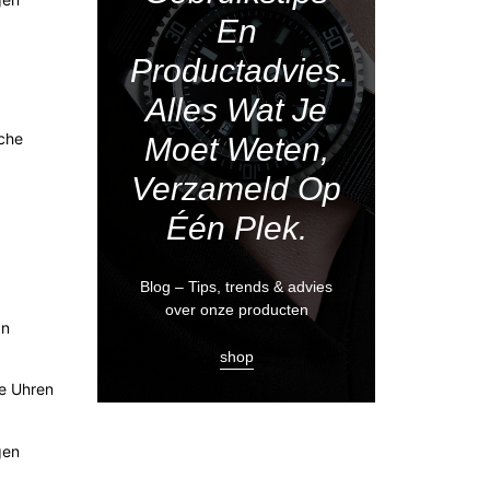
En
Productadvies.
Alles Wat Je
sche
Moet Weten,
Verzameld Op
Één Plek.
.
Blog – Tips, trends & advies
over onze producten
an
shop
he Uhren
gen