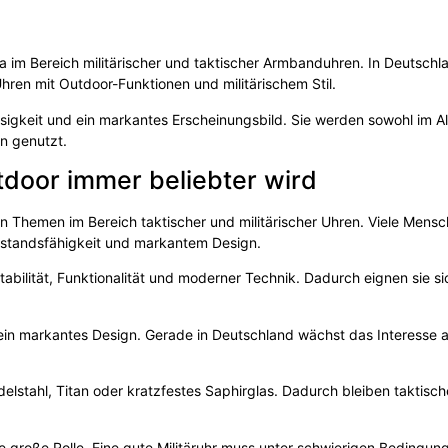
a im Bereich militärischer und taktischer Armbanduhren. In Deutschl
hren mit Outdoor-Funktionen und militärischem Stil.
ssigkeit und ein markantes Erscheinungsbild. Sie werden sowohl im Al
en genutzt.
door immer beliebter wird
n Themen im Bereich taktischer und militärischer Uhren. Viele Mens
standsfähigkeit und markantem Design.
abilität, Funktionalität und moderner Technik. Dadurch eignen sie si
d ein markantes Design. Gerade in Deutschland wächst das Interesse 
delstahl, Titan oder kratzfestes Saphirglas. Dadurch bleiben taktisc
e große Rolle. Eine gute Militäruhr muss unter schwierigen Bedingun