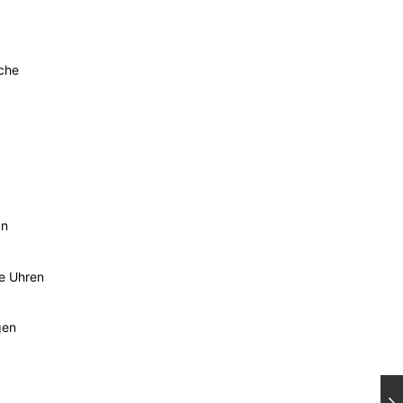
sche
an
he Uhren
gen