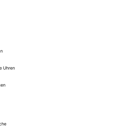
an
he Uhren
gen
sche