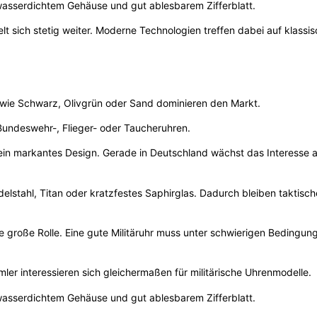
asserdichtem Gehäuse und gut ablesbarem Zifferblatt.
lt sich stetig weiter. Moderne Technologien treffen dabei auf klassi
en wie Schwarz, Olivgrün oder Sand dominieren den Markt.
n Bundeswehr-, Flieger- oder Taucheruhren.
d ein markantes Design. Gerade in Deutschland wächst das Interesse 
delstahl, Titan oder kratzfestes Saphirglas. Dadurch bleiben taktisc
e große Rolle. Eine gute Militäruhr muss unter schwierigen Bedingun
er interessieren sich gleichermaßen für militärische Uhrenmodelle.
asserdichtem Gehäuse und gut ablesbarem Zifferblatt.