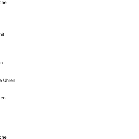
sche
mit
an
he Uhren
gen
sche