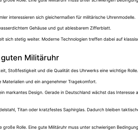
er interessieren sich gleichermaßen für militärische Uhrenmodelle.
asserdichtem Gehäuse und gut ablesbarem Zifferblatt.
lt sich stetig weiter. Moderne Technologien treffen dabei auf klassi
guten Militäruhr
it, Stoßfestigkeit und die Qualität des Uhrwerks eine wichtige Rolle
ge Materialien und ein angenehmer Tragekomfort.
d ein markantes Design. Gerade in Deutschland wächst das Interesse 
delstahl, Titan oder kratzfestes Saphirglas. Dadurch bleiben taktisc
e große Rolle. Eine gute Militäruhr muss unter schwierigen Bedingun