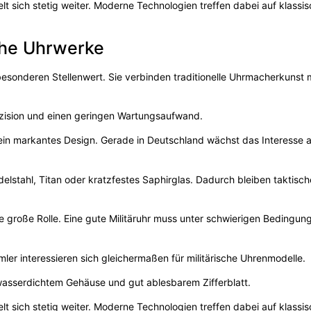
lt sich stetig weiter. Moderne Technologien treffen dabei auf klassi
che Uhrwerke
esonderen Stellenwert. Sie verbinden traditionelle Uhrmacherkunst 
zision und einen geringen Wartungsaufwand.
d ein markantes Design. Gerade in Deutschland wächst das Interesse 
delstahl, Titan oder kratzfestes Saphirglas. Dadurch bleiben taktisc
e große Rolle. Eine gute Militäruhr muss unter schwierigen Bedingun
er interessieren sich gleichermaßen für militärische Uhrenmodelle.
asserdichtem Gehäuse und gut ablesbarem Zifferblatt.
lt sich stetig weiter. Moderne Technologien treffen dabei auf klassi