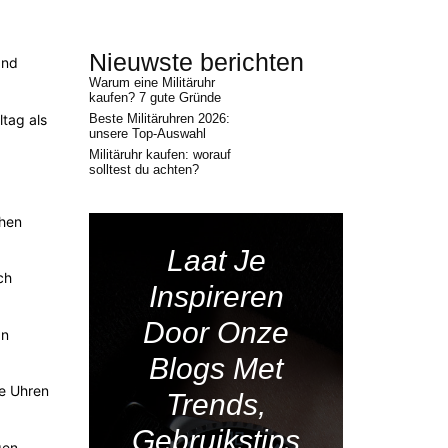
Nieuwste berichten
and
Warum eine Militäruhr
kaufen? 7 gute Gründe
ltag als
Beste Militäruhren 2026:
unsere Top-Auswahl
Militäruhr kaufen: worauf
solltest du achten?
chen
Laat Je
ch
Inspireren
Door Onze
an
Blogs Met
he Uhren
Trends,
Gebruikstips
gen