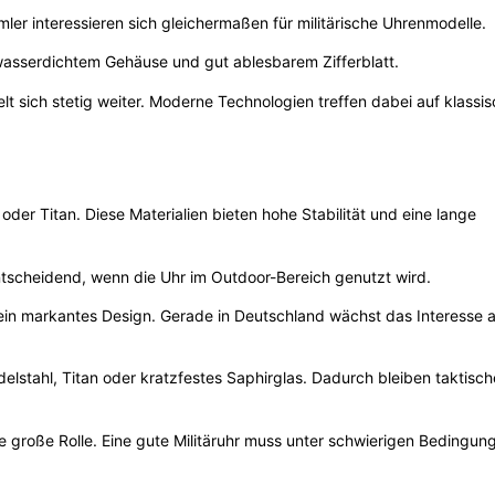
er interessieren sich gleichermaßen für militärische Uhrenmodelle.
asserdichtem Gehäuse und gut ablesbarem Zifferblatt.
lt sich stetig weiter. Moderne Technologien treffen dabei auf klassi
oder Titan. Diese Materialien bieten hohe Stabilität und eine lange
tscheidend, wenn die Uhr im Outdoor-Bereich genutzt wird.
d ein markantes Design. Gerade in Deutschland wächst das Interesse 
delstahl, Titan oder kratzfestes Saphirglas. Dadurch bleiben taktisc
e große Rolle. Eine gute Militäruhr muss unter schwierigen Bedingun