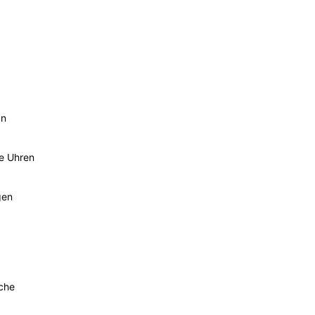
an
he Uhren
gen
sche