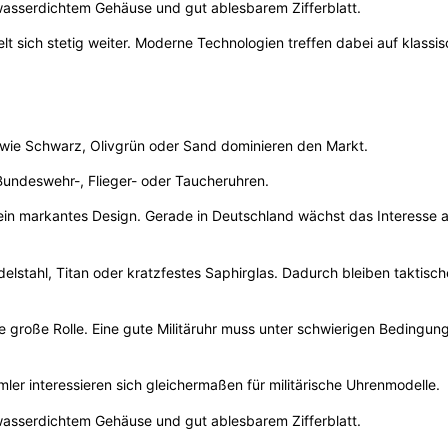
asserdichtem Gehäuse und gut ablesbarem Zifferblatt.
lt sich stetig weiter. Moderne Technologien treffen dabei auf klassi
en wie Schwarz, Olivgrün oder Sand dominieren den Markt.
n Bundeswehr-, Flieger- oder Taucheruhren.
d ein markantes Design. Gerade in Deutschland wächst das Interesse 
delstahl, Titan oder kratzfestes Saphirglas. Dadurch bleiben taktisc
e große Rolle. Eine gute Militäruhr muss unter schwierigen Bedingun
er interessieren sich gleichermaßen für militärische Uhrenmodelle.
asserdichtem Gehäuse und gut ablesbarem Zifferblatt.