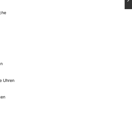
sche
an
he Uhren
gen