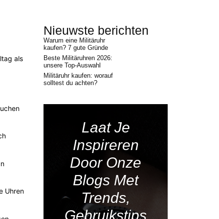
Nieuwste berichten
Warum eine Militäruhr
kaufen? 7 gute Gründe
ltag als
Beste Militäruhren 2026:
unsere Top-Auswahl
Militäruhr kaufen: worauf
solltest du achten?
suchen
Laat Je
ch
Inspireren
Door Onze
an
Blogs Met
he Uhren
Trends,
Gebruikstips
gen