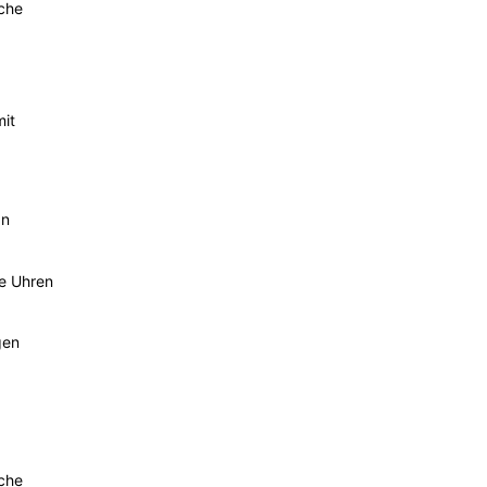
sche
mit
an
he Uhren
gen
sche