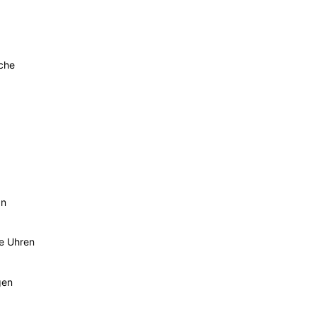
sche
an
he Uhren
gen