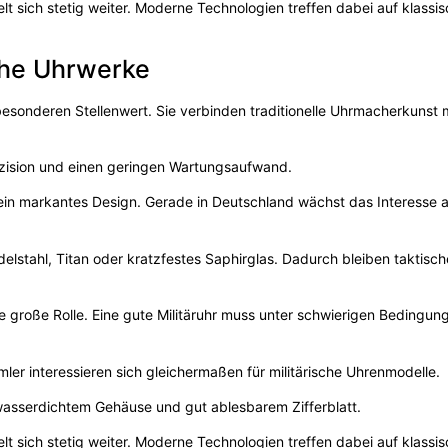
lt sich stetig weiter. Moderne Technologien treffen dabei auf klassi
che Uhrwerke
esonderen Stellenwert. Sie verbinden traditionelle Uhrmacherkunst 
zision und einen geringen Wartungsaufwand.
d ein markantes Design. Gerade in Deutschland wächst das Interesse 
delstahl, Titan oder kratzfestes Saphirglas. Dadurch bleiben taktisc
e große Rolle. Eine gute Militäruhr muss unter schwierigen Bedingun
er interessieren sich gleichermaßen für militärische Uhrenmodelle.
asserdichtem Gehäuse und gut ablesbarem Zifferblatt.
lt sich stetig weiter. Moderne Technologien treffen dabei auf klassi