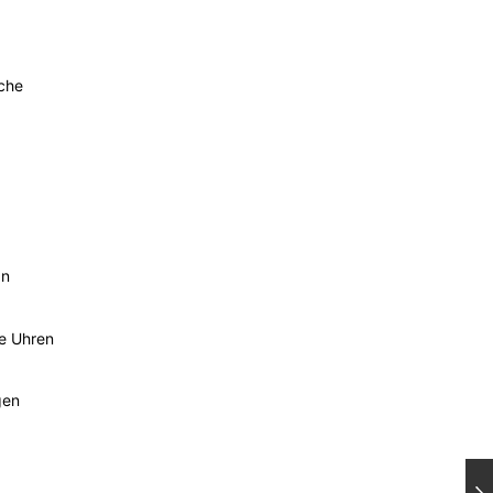
sche
an
he Uhren
gen