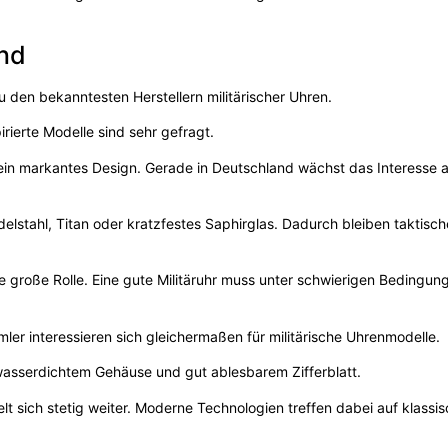
and
 den bekanntesten Herstellern militärischer Uhren.
rierte Modelle sind sehr gefragt.
d ein markantes Design. Gerade in Deutschland wächst das Interesse 
delstahl, Titan oder kratzfestes Saphirglas. Dadurch bleiben taktisc
e große Rolle. Eine gute Militäruhr muss unter schwierigen Bedingun
er interessieren sich gleichermaßen für militärische Uhrenmodelle.
asserdichtem Gehäuse und gut ablesbarem Zifferblatt.
lt sich stetig weiter. Moderne Technologien treffen dabei auf klassi