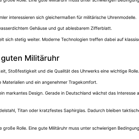
er interessieren sich gleichermaßen für militärische Uhrenmodelle.
asserdichtem Gehäuse und gut ablesbarem Zifferblatt.
lt sich stetig weiter. Moderne Technologien treffen dabei auf klassi
guten Militäruhr
it, Stoßfestigkeit und die Qualität des Uhrwerks eine wichtige Rolle
ge Materialien und ein angenehmer Tragekomfort.
d ein markantes Design. Gerade in Deutschland wächst das Interesse 
delstahl, Titan oder kratzfestes Saphirglas. Dadurch bleiben taktisc
e große Rolle. Eine gute Militäruhr muss unter schwierigen Bedingun