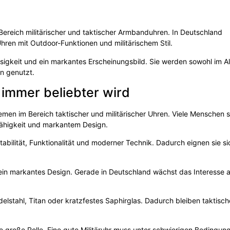
 Bereich militärischer und taktischer Armbanduhren. In Deutschland
hren mit Outdoor-Funktionen und militärischem Stil.
ssigkeit und ein markantes Erscheinungsbild. Sie werden sowohl im Al
en genutzt.
 immer beliebter wird
men im Bereich taktischer und militärischer Uhren. Viele Menschen 
ähigkeit und markantem Design.
abilität, Funktionalität und moderner Technik. Dadurch eignen sie si
d ein markantes Design. Gerade in Deutschland wächst das Interesse 
delstahl, Titan oder kratzfestes Saphirglas. Dadurch bleiben taktisc
e große Rolle. Eine gute Militäruhr muss unter schwierigen Bedingun