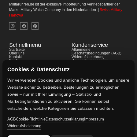
Militaruhren.de ist der exklusive Importeur und Vertriebspartner der
Marke Military Watch Company in den Niederlanden. |
Swiss Military
Hanowa
Schnellmenü
Kundenservice
Startseite
Allgemeine
Über uns
Geschäftsbedingungen (AGB)
Kontakt
Widerrufsbelehrung
Konto
Datenschutzerklärung
Shop
Cookie-Richtlinie
FAQ's
Gewährleistung
Cookies & Datenschutz
Impressum
Wir verwenden Cookies und ähnliche Technologien, um unsere
Website sicher zu betreiben, Bestellungen zu ermöglichen
Kontaktdaten
sowie – nur mit Ihrer Einwilligung – Statistik- und
Vertreten durch:
Marketingfunktionen zu aktivieren. Sie können selbst
Lievaart B.V.
entscheiden, welche Kategorien Sie zulassen möchten.
AGB
Cookie-Richtlinie
Datenschutzerklärung
Impressum
Kontakt:
Widerrufsbelehrung
info@militaruhren.de