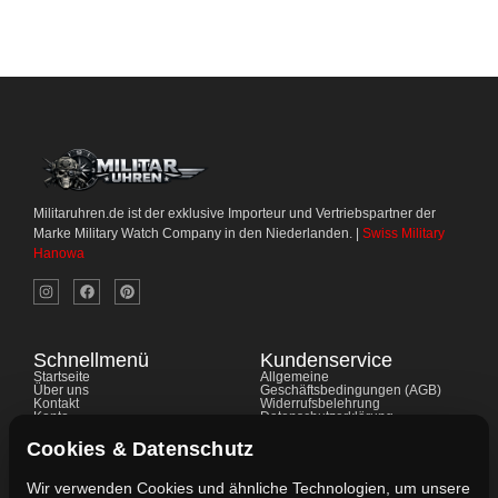
Militaruhren.de ist der exklusive Importeur und Vertriebspartner der
Marke Military Watch Company in den Niederlanden. |
Swiss Military
Hanowa
Schnellmenü
Kundenservice
Startseite
Allgemeine
Über uns
Geschäftsbedingungen (AGB)
Kontakt
Widerrufsbelehrung
Konto
Datenschutzerklärung
Shop
Cookie-Richtlinie
FAQ's
Gewährleistung
Cookies & Datenschutz
Impressum
Wir verwenden Cookies und ähnliche Technologien, um unsere