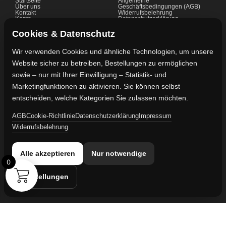
Startseite
Allgemeine
Über uns
Geschäftsbedingungen (AGB)
Kontakt
Widerrufsbelehrung
Konto
Datenschutzerklärung
Shop
Cookie-Richtlinie
FAQ's
Gewährleistung
Cookies & Datenschutz
Impressum
Wir verwenden Cookies und ähnliche Technologien, um unsere
Website sicher zu betreiben, Bestellungen zu ermöglichen
Kontaktdaten
sowie – nur mit Ihrer Einwilligung – Statistik- und
Vertreten durch:
Marketingfunktionen zu aktivieren. Sie können selbst
Lievaart B.V.
entscheiden, welche Kategorien Sie zulassen möchten.
AGB
Cookie-Richtlinie
Datenschutzerklärung
Impressum
Kontakt:
Widerrufsbelehrung
info@militaruhren.de
Handelsregister:
Alle akzeptieren
Nur notwendige
KVK-Nummer: 74829491
0
Einstellungen
Umsatzsteuer-ID:
NL860042352B01
Cookie-Einstellungen