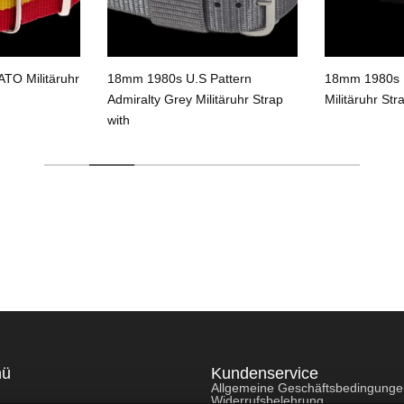
TO Militäruhr
18mm 1980s U.S Pattern
18mm 1980s U
Admiralty Grey Militäruhr Strap
Militäruhr Str
with
nü
Kundenservice
Allgemeine Geschäftsbedingung
Widerrufsbelehrung