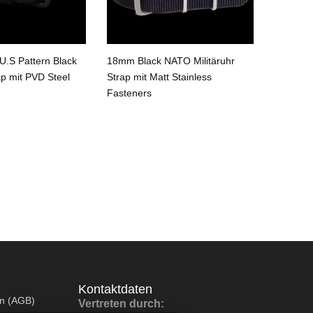
.S Pattern Black
18mm Black NATO Militäruhr
18mm Bl
ap mit PVD Steel
Strap mit Matt Stainless
Strap
Fasteners
Kontaktdaten
en (AGB)
Vertreten durch: