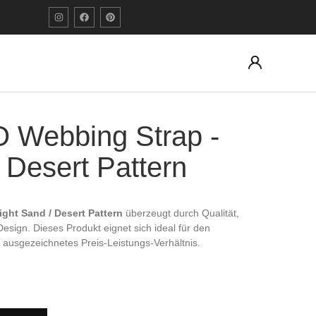
Webbing Strap -
 Desert Pattern
ht Sand / Desert Pattern
überzeugt durch Qualität,
 Design. Dieses Produkt eignet sich ideal für den
 ausgezeichnetes Preis-Leistungs-Verhältnis.