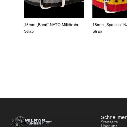
n“ NATO
18mm „Bond“ NATO Militäruhr
18mm „Spanish“ NA
Strap
Strap
Schnellme
Startseite
Über uns