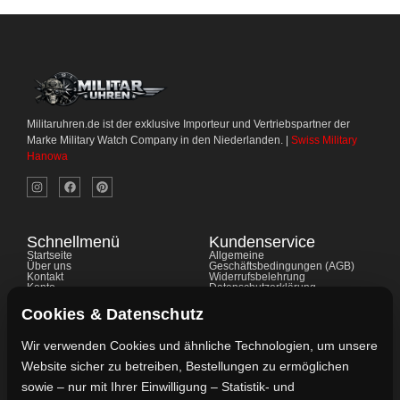
Militaruhren.de ist der exklusive Importeur und Vertriebspartner der
Marke Military Watch Company in den Niederlanden. |
Swiss Military
Hanowa
Schnellmenü
Kundenservice
Startseite
Allgemeine
Über uns
Geschäftsbedingungen (AGB)
Kontakt
Widerrufsbelehrung
Konto
Datenschutzerklärung
Shop
Cookie-Richtlinie
FAQ's
Gewährleistung
Cookies & Datenschutz
Ratgeber
Impressum
Wir verwenden Cookies und ähnliche Technologien, um unsere
Website sicher zu betreiben, Bestellungen zu ermöglichen
Kontaktdaten
sowie – nur mit Ihrer Einwilligung – Statistik- und