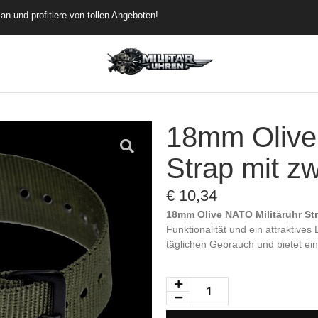
rübergehend versandkostenfrei
de dich an und profitiere von tollen Angeboten!
18mm Olive 
Strap mit zw
€
10,34
18mm Olive NATO Militäruhr Str
Funktionalität und ein attraktives
täglichen Gebrauch und bietet ein