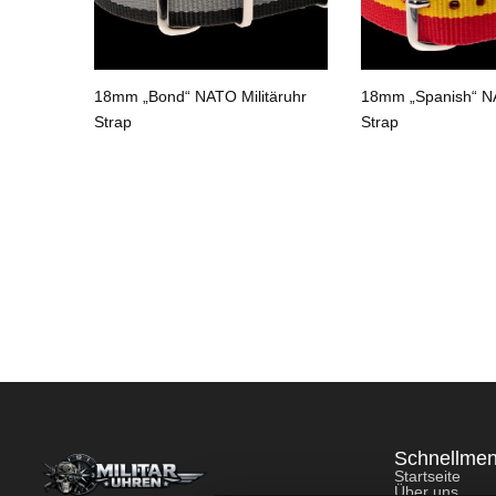
n“ NATO
18mm „Bond“ NATO Militäruhr
18mm „Spanish“ NA
Strap
Strap
Schnellme
Startseite
Über uns