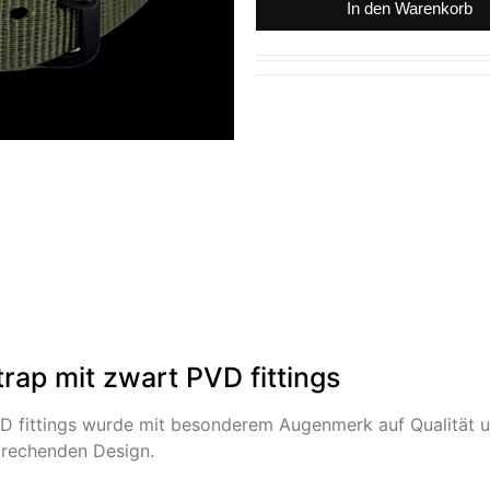
In den Warenkorb
rap mit zwart PVD fittings
D fittings wurde mit besonderem Augenmerk auf Qualität un
prechenden Design.