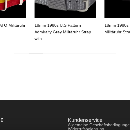
TO Militäruhr
18mm 1980s U.S Pattern
18mm 1980s U
Admiralty Grey Militäruhr Strap
Militäruhr Str
with
nü
Kundenservice
Allgemeine Geschäftsbedingung
Widerrufsbelehrung