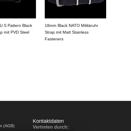
.S Pattern Black
18mm Black NATO Militäruhr
18mm Bl
ap mit PVD Steel
Strap mit Matt Stainless
Strap
Fasteners
Kontaktdaten
en (AGB)
Vertreten durch: