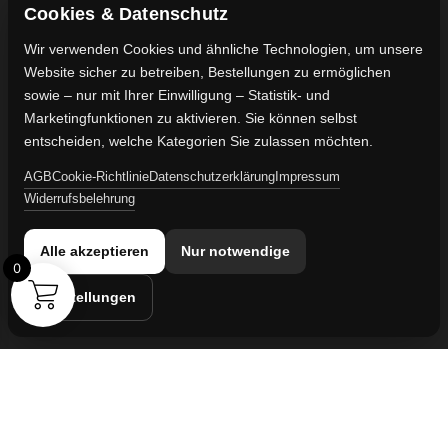
FAQ's
Gewährleistung
Cookies & Datenschutz
Impressum
Wir verwenden Cookies und ähnliche Technologien, um unsere
Website sicher zu betreiben, Bestellungen zu ermöglichen
Kontaktdaten
sowie – nur mit Ihrer Einwilligung – Statistik- und
Vertreten durch:
Marketingfunktionen zu aktivieren. Sie können selbst
Lievaart B.V.
entscheiden, welche Kategorien Sie zulassen möchten.
AGB
Cookie-Richtlinie
Datenschutzerklärung
Impressum
Kontakt:
Widerrufsbelehrung
info@militaruhren.de
Handelsregister:
Alle akzeptieren
Nur notwendige
KVK-Nummer: 74829491
0
Einstellungen
Umsatzsteuer-ID:
NL860042352B01
Cookie-Einstellungen
© 2026 militaruhren.de | Aktiv in
Spanien
,
den Niederlanden
und
international
Webdesign & Marketing von Sanum B.V.