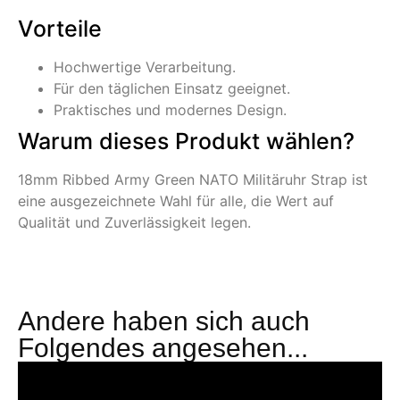
Vorteile
Hochwertige Verarbeitung.
Für den täglichen Einsatz geeignet.
Praktisches und modernes Design.
Warum dieses Produkt wählen?
18mm Ribbed Army Green NATO Militäruhr Strap ist
eine ausgezeichnete Wahl für alle, die Wert auf
Qualität und Zuverlässigkeit legen.
Andere haben sich auch
Folgendes angesehen...