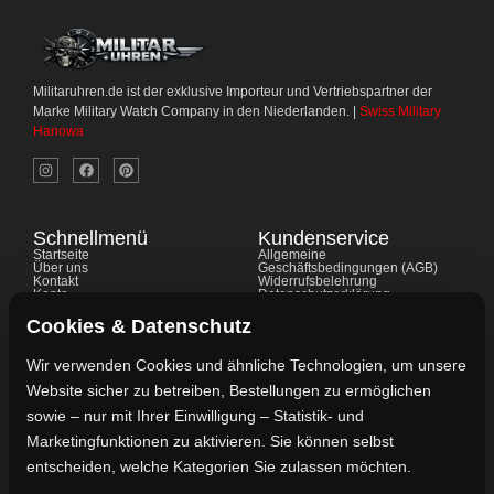
Militaruhren.de ist der exklusive Importeur und Vertriebspartner der
Marke Military Watch Company in den Niederlanden. |
Swiss Military
Hanowa
Schnellmenü
Kundenservice
Startseite
Allgemeine
Über uns
Geschäftsbedingungen (AGB)
Kontakt
Widerrufsbelehrung
Konto
Datenschutzerklärung
Shop
Cookie-Richtlinie
FAQ's
Gewährleistung
Cookies & Datenschutz
Impressum
Wir verwenden Cookies und ähnliche Technologien, um unsere
Website sicher zu betreiben, Bestellungen zu ermöglichen
Kontaktdaten
sowie – nur mit Ihrer Einwilligung – Statistik- und
Vertreten durch:
Marketingfunktionen zu aktivieren. Sie können selbst
Lievaart B.V.
entscheiden, welche Kategorien Sie zulassen möchten.