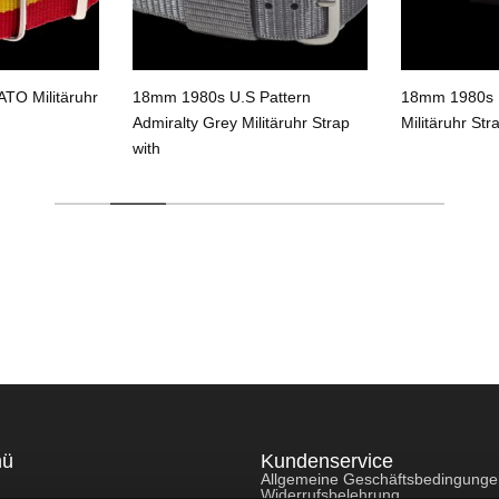
TO Militäruhr
18mm 1980s U.S Pattern
18mm 1980s U
Admiralty Grey Militäruhr Strap
Militäruhr Str
with
nü
Kundenservice
Allgemeine Geschäftsbedingung
Widerrufsbelehrung