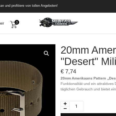
rübergehend versandkostenfrei
de dich an und profitiere von tollen Angeboten!
0
ber
20mm Ameri
"Desert" Mil
€
7,74
20mm Amerikaans Pattern „Deser
Funktionalität und ein attraktives
täglichen Gebrauch und bietet ein