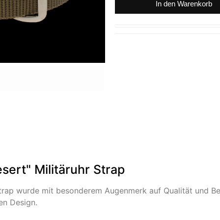
In den Warenkorb
ert" Militäruhr Strap
trap wurde mit besonderem Augenmerk auf Qualität und Ben
en Design.