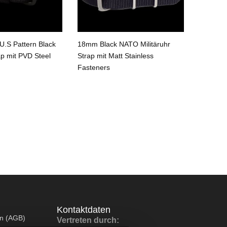
.S Pattern Black
18mm Black NATO Militäruhr
18mm Bl
ap mit PVD Steel
Strap mit Matt Stainless
Strap
Fasteners
Kontaktdaten
en (AGB)
Vertreten durch: