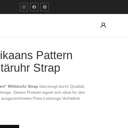
kaans Pattern
itäruhr Strap
t“ Militäruhr Strap
überzeugt durch Qualität,
 Design. Dieses Produkt eignet sich ideal für den
 ausgezeichnetes Preis-Leistungs-Verhältnis.