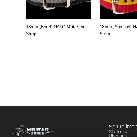
n“ NATO
18mm „Bond“ NATO Militäruhr
18mm „Spanish“ NA
Strap
Strap
Schnellme
Startseite
Über uns