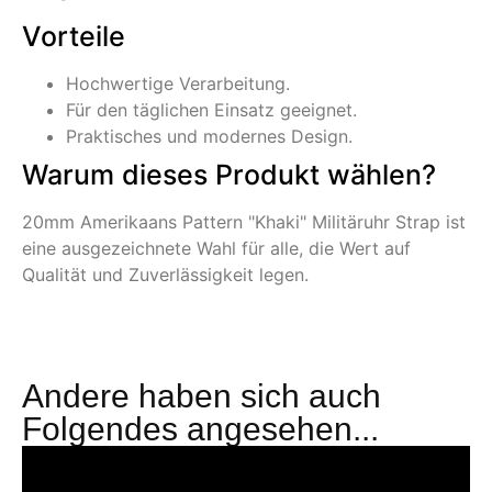
Vorteile
Hochwertige Verarbeitung.
Für den täglichen Einsatz geeignet.
Praktisches und modernes Design.
Warum dieses Produkt wählen?
20mm Amerikaans Pattern "Khaki" Militäruhr Strap ist
eine ausgezeichnete Wahl für alle, die Wert auf
Qualität und Zuverlässigkeit legen.
Andere haben sich auch
Folgendes angesehen...