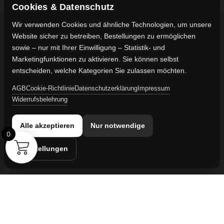
FAQ's
Gewährleistung
Cookies & Datenschutz
Impressum
Wir verwenden Cookies und ähnliche Technologien, um unsere
Website sicher zu betreiben, Bestellungen zu ermöglichen
Kontaktdaten
sowie – nur mit Ihrer Einwilligung – Statistik- und
Vertreten durch:
Marketingfunktionen zu aktivieren. Sie können selbst
Lievaart B.V.
entscheiden, welche Kategorien Sie zulassen möchten.
AGB
Cookie-Richtlinie
Datenschutzerklärung
Impressum
Kontakt:
Widerrufsbelehrung
info@militaruhren.de
Handelsregister:
Alle akzeptieren
Nur notwendige
KVK-Nummer: 74829491
0
Einstellungen
Umsatzsteuer-ID:
NL860042352B01
Cookie-Einstellungen
© 2026 militaruhren.de | Aktiv in
Spanien
,
den Niederlanden
und
international