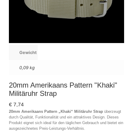
Gewicht
0,09 kg
20mm Amerikaans Pattern "Khaki"
Militäruhr Strap
€
7,74
20mm Amerikaans Pattern „Khaki“ Militäruhr Strap
überzeugt
durch Qualität, Funktionalität und ein attraktives Design. Dieses
Produkt eignet sich ideal für den täglichen Gebrauch und bietet ein
ausgezeichnetes Preis-Leistungs-Verhältnis.