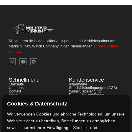
Militaruhren.de ist der exklusive Importeur und Vertriebspartner der
Marke Military Watch Company in den Niederlanden. |
Swiss Military
Hanowa
Schnellmenü
Kundenservice
Startseite
Allgemeine
Über uns
Geschäftsbedingungen (AGB)
Kontakt
Widerrufsbelehrung
Konto
Datenschutzerklärung
Shop
Cookie-Richtlinie
FAQ's
Gewährleistung
Cookies & Datenschutz
Impressum
Wir verwenden Cookies und ähnliche Technologien, um unsere
Website sicher zu betreiben, Bestellungen zu ermöglichen
Kontaktdaten
sowie – nur mit Ihrer Einwilligung – Statistik- und