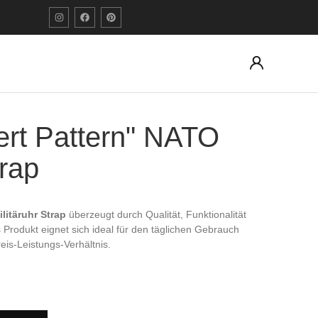
rt Pattern" NATO
trap
litäruhr Strap
überzeugt durch Qualität, Funktionalität
s Produkt eignet sich ideal für den täglichen Gebrauch
eis-Leistungs-Verhältnis.