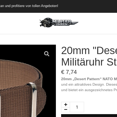
an und profitiere von tollen Angeboten!
20mm "Dese
Militäruhr S
€
7,74
20mm „Desert Pattern“ NATO Mi
und ein attraktives Design. Diese
und bietet ein ausgezeichnetes Pr