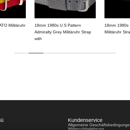
TO Militäruhr
18mm 1980s U.S Pattern
18mm 1980s U
Admiralty Grey Militäruhr Strap
Militäruhr Str
with
nü
Kundenservice
Allgemeine Geschäftsbedingung
Widerrufsbelehrung