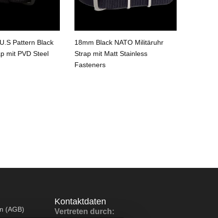
.S Pattern Black
18mm Black NATO Militäruhr
18mm Bl
ap mit PVD Steel
Strap mit Matt Stainless
Strap
Fasteners
Kontaktdaten
en (AGB)
Vertreten durch: