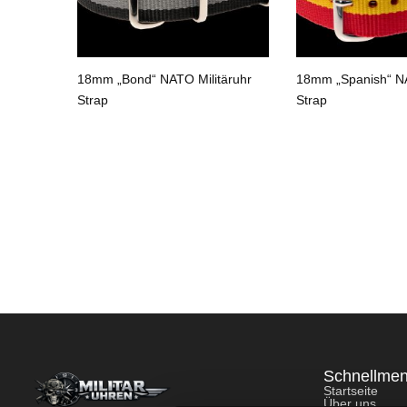
n“ NATO
18mm „Bond“ NATO Militäruhr
18mm „Spanish“ NA
Strap
Strap
Schnellme
Startseite
Über uns