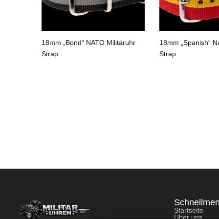
n“ NATO
18mm „Bond“ NATO Militäruhr
18mm „Spanish“ NA
Strap
Strap
Schnellme
Startseite
Über uns