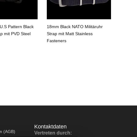
.S Pattern Black
18mm Black NATO Militäruhr
18mm Bl
ap mit PVD Steel
Strap mit Matt Stainless
Strap
Fasteners
Kontaktdaten
en (AGB)
Vertreten durch: