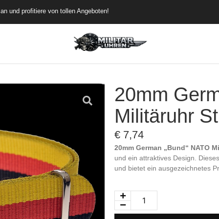
an und profitiere von tollen Angeboten!
20mm Germ
Militäruhr S
€
7,74
20mm German „Bund“ NATO Mili
und ein attraktives Design. Diese
und bietet ein ausgezeichnetes Pr