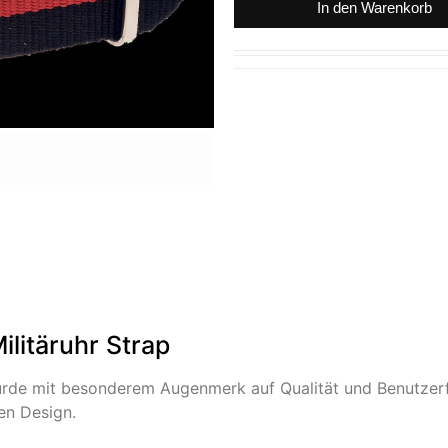
In den Warenkorb
itäruhr Strap
de mit besonderem Augenmerk auf Qualität und Benutzerfr
en Design.