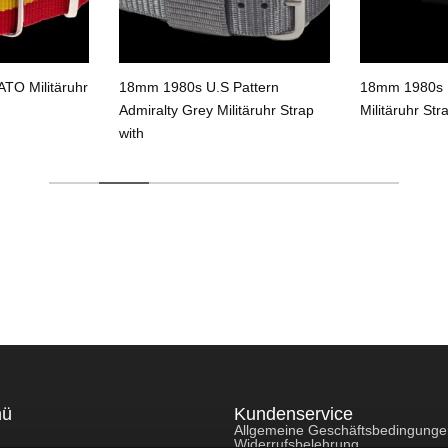
TO Militäruhr
18mm 1980s U.S Pattern
18mm 1980s U
Admiralty Grey Militäruhr Strap
Militäruhr Str
with
nü
Kundenservice
Allgemeine Geschäftsbedingung
Widerrufsbelehrung