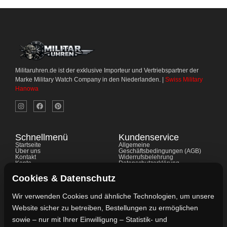
Militaruhren.de ist der exklusive Importeur und Vertriebspartner der
Marke Military Watch Company in den Niederlanden. |
Swiss Military
Hanowa
Schnellmenü
Kundenservice
Startseite
Allgemeine
Über uns
Geschäftsbedingungen (AGB)
Kontakt
Widerrufsbelehrung
Konto
Datenschutzerklärung
Shop
Cookie-Richtlinie
FAQ's
Gewährleistung
Cookies & Datenschutz
Impressum
Wir verwenden Cookies und ähnliche Technologien, um unsere
Website sicher zu betreiben, Bestellungen zu ermöglichen
Kontaktdaten
sowie – nur mit Ihrer Einwilligung – Statistik- und