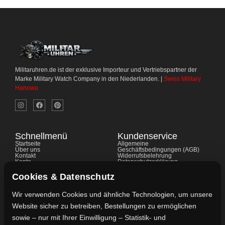
Militaruhren.de ist der exklusive Importeur und Vertriebspartner der
Marke Military Watch Company in den Niederlanden. |
Swiss Military
Hanowa
Schnellmenü
Kundenservice
Startseite
Allgemeine
Über uns
Geschäftsbedingungen (AGB)
Kontakt
Widerrufsbelehrung
Konto
Datenschutzerklärung
Shop
Cookie-Richtlinie
FAQ's
Gewährleistung
Cookies & Datenschutz
Ratgeber
Impressum
Wir verwenden Cookies und ähnliche Technologien, um unsere
Website sicher zu betreiben, Bestellungen zu ermöglichen
Kontaktdaten
sowie – nur mit Ihrer Einwilligung – Statistik- und