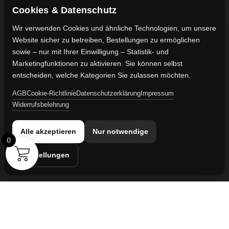
Shop
Cookie-Richtlinie
FAQ's
Gewährleistung
Cookies & Datenschutz
Ratgeber
Impressum
Wir verwenden Cookies und ähnliche Technologien, um unsere
Website sicher zu betreiben, Bestellungen zu ermöglichen
Kontaktdaten
sowie – nur mit Ihrer Einwilligung – Statistik- und
Vertreten durch:
Marketingfunktionen zu aktivieren. Sie können selbst
Lievaart B.V.
entscheiden, welche Kategorien Sie zulassen möchten.
AGB
Cookie-Richtlinie
Datenschutzerklärung
Impressum
Kontakt:
Widerrufsbelehrung
info@militaruhren.de
Handelsregister:
Alle akzeptieren
Nur notwendige
KVK-Nummer: 74829491
0
Einstellungen
Umsatzsteuer-ID:
NL860042352B01
Cookie-Einstellungen
© 2026 militaruhren.de | Aktiv in
Spanien
,
den Niederlanden
und
international