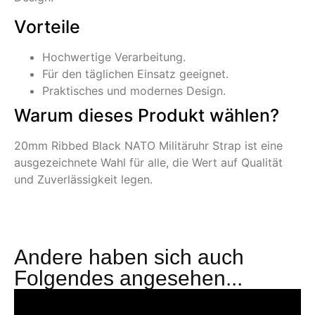
Vorteile
Hochwertige Verarbeitung.
Für den täglichen Einsatz geeignet.
Praktisches und modernes Design.
Warum dieses Produkt wählen?
20mm Ribbed Black NATO Militäruhr Strap ist eine
ausgezeichnete Wahl für alle, die Wert auf Qualität
und Zuverlässigkeit legen.
Andere haben sich auch
Folgendes angesehen...