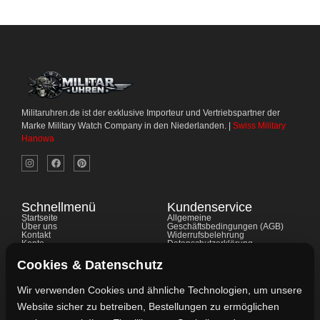
Militaruhren.de ist der exklusive Importeur und Vertriebspartner der
Marke Military Watch Company in den Niederlanden. |
Swiss Military
Hanowa
Schnellmenü
Kundenservice
Startseite
Allgemeine
Über uns
Geschäftsbedingungen (AGB)
Kontakt
Widerrufsbelehrung
Konto
Datenschutzerklärung
Shop
Cookie-Richtlinie
FAQ's
Gewährleistung
Cookies & Datenschutz
Impressum
Wir verwenden Cookies und ähnliche Technologien, um unsere
Website sicher zu betreiben, Bestellungen zu ermöglichen