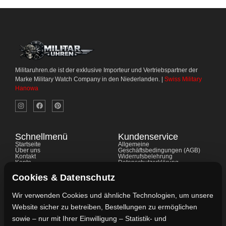
Militaruhren.de ist der exklusive Importeur und Vertriebspartner der
Marke Military Watch Company in den Niederlanden. |
Swiss Military
Hanowa
Schnellmenü
Kundenservice
Startseite
Allgemeine
Über uns
Geschäftsbedingungen (AGB)
Kontakt
Widerrufsbelehrung
Konto
Datenschutzerklärung
Shop
Cookie-Richtlinie
FAQ's
Gewährleistung
Cookies & Datenschutz
Impressum
Wir verwenden Cookies und ähnliche Technologien, um unsere
Website sicher zu betreiben, Bestellungen zu ermöglichen
Kontaktdaten
sowie – nur mit Ihrer Einwilligung – Statistik- und