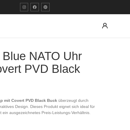
 Blue NATO Uhr
overt PVD Black
p mit Covert PVD Black Buck
überzeugt durch
traktives Design. Dieses Produkt eignet sich ideal für
t ein ausgezeichnetes Preis-Leistungs-Verhältnis.