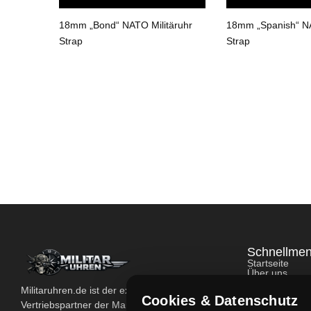
n“ NATO
18mm „Bond“ NATO Militäruhr
18mm „Spanish“ NA
Strap
Strap
Schnellme
Startseite
Über uns
Kontakt
Militaruhren.de ist der exklusive Importeur und
Konto
Cookies & Datenschutz
Shop
Vertriebspartner der Marke Military Watch