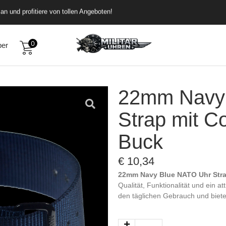
an und profitiere von tollen Angeboten!
0
ber
22mm Navy
Strap mit C
Buck
€
10,34
22mm Navy Blue NATO Uhr Stra
Qualität, Funktionalität und ein at
den täglichen Gebrauch und biete