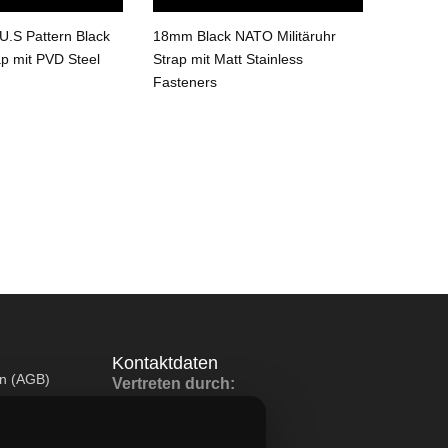
.S Pattern Black
18mm Black NATO Militäruhr
18mm Bl
ap mit PVD Steel
Strap mit Matt Stainless
Strap
Fasteners
Kontaktdaten
en (AGB)
Vertreten durch:
Lievaart B.V.
Kontakt: