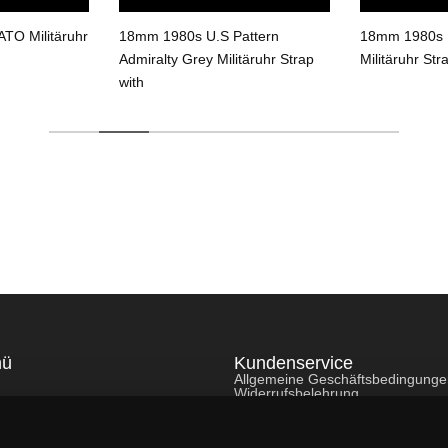
TO Militäruhr
18mm 1980s U.S Pattern
18mm 1980s U
Admiralty Grey Militäruhr Strap
Militäruhr Str
with
nü
Kundenservice
Allgemeine Geschäftsbedingung
Widerrufsbelehrung
Datenschutzerklärung
Cookie-Richtlinie
Gewährleistung