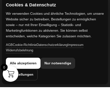
Shop
Cookie-Richtlinie
FAQ's
Gewährleistung
Cookies & Datenschutz
Impressum
Wir verwenden Cookies und ähnliche Technologien, um unsere
Website sicher zu betreiben, Bestellungen zu ermöglichen
Kontaktdaten
sowie – nur mit Ihrer Einwilligung – Statistik- und
Vertreten durch:
Marketingfunktionen zu aktivieren. Sie können selbst
Lievaart B.V.
entscheiden, welche Kategorien Sie zulassen möchten.
AGB
Cookie-Richtlinie
Datenschutzerklärung
Impressum
Kontakt:
Widerrufsbelehrung
info@militaruhren.de
Handelsregister:
Alle akzeptieren
Nur notwendige
KVK-Nummer: 74829491
0
Einstellungen
Umsatzsteuer-ID:
NL860042352B01
Cookie-Einstellungen
© 2026 militaruhren.de | Aktiv in
Spanien
,
den Niederlanden
und
international