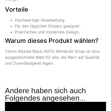
Vorteile
Hochwertige Verarbeitung.
Für den täglichen Einsatz geeignet.
Praktisches und modernes Design.
Warum dieses Produkt wählen?
22mm Ribbed Black NATO Militäruhr Strap ist eine
ausgezeichnete Wahl für alle, die Wert auf Qualität
und Zuverlässigkeit legen.
Andere haben sich auch
Folgendes angesehen...