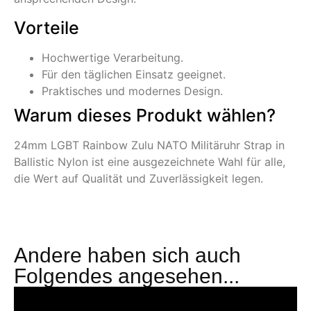
Vorteile
Hochwertige Verarbeitung.
Für den täglichen Einsatz geeignet.
Praktisches und modernes Design.
Warum dieses Produkt wählen?
24mm LGBT Rainbow Zulu NATO Militäruhr Strap in
Ballistic Nylon ist eine ausgezeichnete Wahl für alle,
die Wert auf Qualität und Zuverlässigkeit legen.
Andere haben sich auch
Folgendes angesehen...