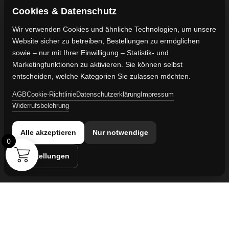
Shop
Cookie-Richtlinie
FAQ's
Gewährleistung
Cookies & Datenschutz
Impressum
Wir verwenden Cookies und ähnliche Technologien, um unsere
Website sicher zu betreiben, Bestellungen zu ermöglichen
Kontaktdaten
sowie – nur mit Ihrer Einwilligung – Statistik- und
Vertreten durch:
Marketingfunktionen zu aktivieren. Sie können selbst
Lievaart B.V.
entscheiden, welche Kategorien Sie zulassen möchten.
AGB
Cookie-Richtlinie
Datenschutzerklärung
Impressum
Kontakt:
Widerrufsbelehrung
info@militaruhren.de
Handelsregister:
Alle akzeptieren
Nur notwendige
KVK-Nummer: 74829491
0
Einstellungen
Umsatzsteuer-ID:
NL860042352B01
Cookie-Einstellungen
© 2026 militaruhren.de | Aktiv in
Spanien
,
den Niederlanden
und
international