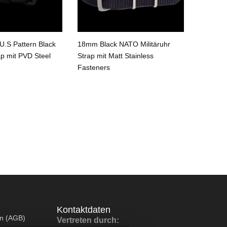
.S Pattern Black
18mm Black NATO Militäruhr
18mm Bl
ap mit PVD Steel
Strap mit Matt Stainless
Strap
Fasteners
Kontaktdaten
en (AGB)
Vertreten durch: