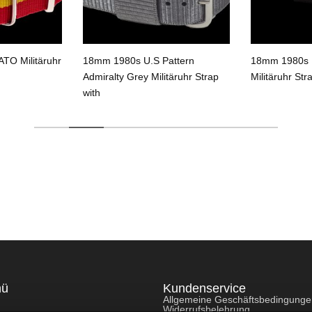
TO Militäruhr
18mm 1980s U.S Pattern
18mm 1980s U
Admiralty Grey Militäruhr Strap
Militäruhr Str
with
nü
Kundenservice
Allgemeine Geschäftsbedingung
Widerrufsbelehrung