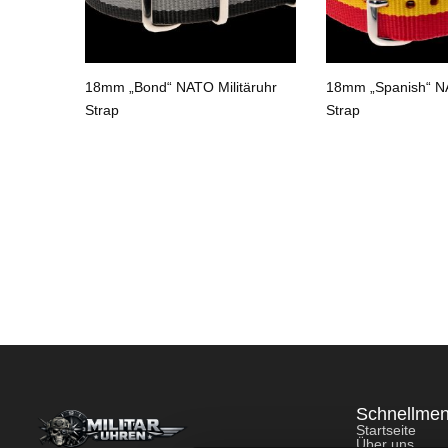
n“ NATO
18mm „Bond“ NATO Militäruhr
18mm „Spanish“ NA
Strap
Strap
Schnellme
Startseite
Über uns