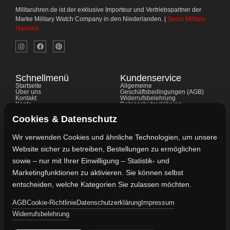
Militaruhren.de ist der exklusive Importeur und Vertriebspartner der
Marke Military Watch Company in den Niederlanden. |
Swiss Military
Hanowa
Schnellmenü
Kundenservice
Startseite
Allgemeine
Über uns
Geschäftsbedingungen (AGB)
Kontakt
Widerrufsbelehrung
Konto
Datenschutzerklärung
Shop
Cookie-Richtlinie
FAQ's
Gewährleistung
Cookies & Datenschutz
Impressum
Wir verwenden Cookies und ähnliche Technologien, um unsere
Website sicher zu betreiben, Bestellungen zu ermöglichen
Kontaktdaten
sowie – nur mit Ihrer Einwilligung – Statistik- und
Vertreten durch:
Marketingfunktionen zu aktivieren. Sie können selbst
Lievaart B.V.
entscheiden, welche Kategorien Sie zulassen möchten.
AGB
Cookie-Richtlinie
Datenschutzerklärung
Impressum
Kontakt:
Widerrufsbelehrung
info@militaruhren.de