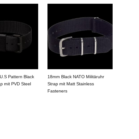
.S Pattern Black
18mm Black NATO Militäruhr
18mm Bl
ap mit PVD Steel
Strap mit Matt Stainless
Strap
Fasteners