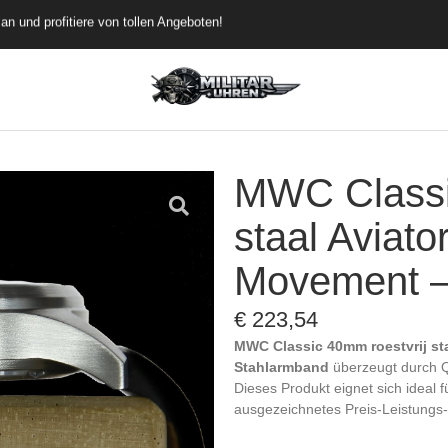
rübergehend versandkostenfrei
de dich an und profitiere von tollen Angeboten!
MWC Classi
staal Aviato
Movement –
€
223,54
MWC Classic 40mm roestvrij sta
Stahlarmband
überzeugt durch Qu
Dieses Produkt eignet sich ideal 
ausgezeichnetes Preis-Leistungs-