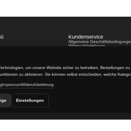
nü
Kundenservice
Allgemeine Geschäftsbedingung
Widerrufsbelehrung
Datenschutzerklärung
Cookie-Richtlinie
Gewährleistung
Impressum
echnologien, um unsere Website sicher zu betreiben, Bestellungen zu 
gfunktionen zu aktivieren. Sie können selbst entscheiden, welche Kateg
ng
Impressum
Widerrufsbelehrung
ige
Einstellungen
© 2026 militaruhren.de | Aktiv in
Spanien
,
den Niederlanden
und
international