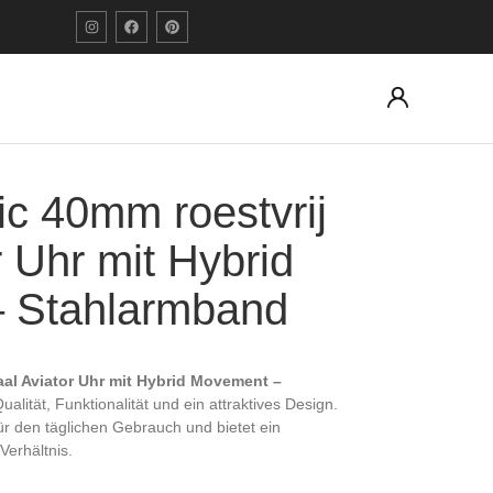
c 40mm roestvrij
r Uhr mit Hybrid
 Stahlarmband
al Aviator Uhr mit Hybrid Movement –
alität, Funktionalität und ein attraktives Design.
für den täglichen Gebrauch und bietet ein
Verhältnis.