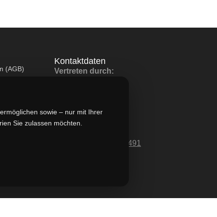
Kontaktdaten
en (AGB)
Vertreten durch:
Lievaart B.V.
Kontakt:
ermöglichen sowie – nur mit Ihrer
info@militaruhren.de
orien Sie zulassen möchten.
Handelsregister:
KVK-Nummer: 74829491
Umsatzsteuer-ID:
NL860042352B01