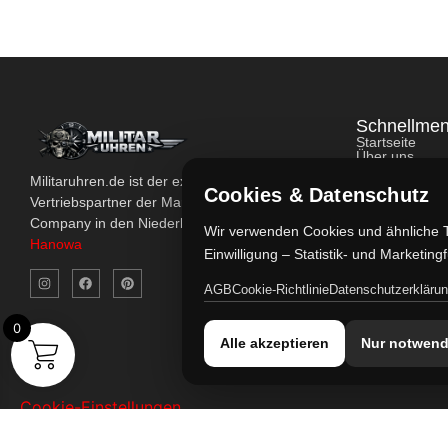
Schnellme
Startseite
Über uns
Kontakt
Militaruhren.de ist der exklusive Importeur und
Konto
Cookies & Datenschutz
Shop
Vertriebspartner der Marke Military Watch
FAQ's
Company in den Niederlanden. |
Swiss Military
Wir verwenden Cookies und ähnliche T
Hanowa
Einwilligung – Statistik- und Marketin
AGB
Cookie-Richtlinie
Datenschutzerkläru
0
Alle akzeptieren
Nur notwend
Cookie-Einstellungen