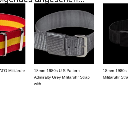
TO Militäruhr
18mm 1980s U.S Pattern
18mm 1980s U
Admiralty Grey Militäruhr Strap
Militäruhr Str
with