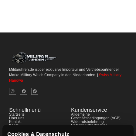
Militaruhren.de ist der exklusive Importeur und Vertriebspartner der
Marke Military Watch Company in den Niederlanden. |
Swiss Military
Hanowa
Schnellmenü
Kundenservice
Startseite
Allgemeine
Über uns
Geschäftsbedingungen (AGB)
Kontakt
Widerrufsbelehrung
Konto
Datenschutzerklärung
Shop
Cookie-Richtlinie
FAQ's
Gewährleistung
Cookies & Datenschutz