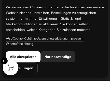
Impressum
Wir verwenden Cookies und ähnliche Technologien, um unsere
Website sicher zu betreiben, Bestellungen zu ermöglichen
Kontaktdaten
sowie – nur mit Ihrer Einwilligung – Statistik- und
Vertreten durch:
Marketingfunktionen zu aktivieren. Sie können selbst
Lievaart B.V.
entscheiden, welche Kategorien Sie zulassen möchten.
AGB
Cookie-Richtlinie
Datenschutzerklärung
Impressum
Kontakt:
Widerrufsbelehrung
info@militaruhren.de
Handelsregister:
Alle akzeptieren
Nur notwendige
KVK-Nummer: 74829491
0
Einstellungen
Umsatzsteuer-ID:
NL860042352B01
Cookie-Einstellungen
© 2026 militaruhren.de | Aktiv in
Spanien
,
den Niederlanden
und
international
Webdesign & Marketing von Sanum B.V.