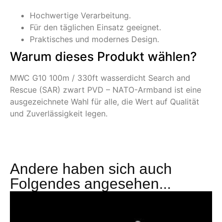
Hochwertige Verarbeitung.
Für den täglichen Einsatz geeignet.
Praktisches und modernes Design.
Warum dieses Produkt wählen?
MWC G10 100m / 330ft wasserdicht Search and
Rescue (SAR) zwart PVD – NATO-Armband ist eine
ausgezeichnete Wahl für alle, die Wert auf Qualität
und Zuverlässigkeit legen.
Andere haben sich auch
Folgendes angesehen...