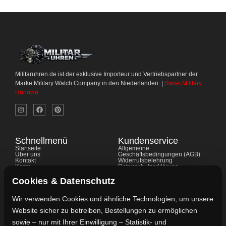
Militaruhren.de ist der exklusive Importeur und Vertriebspartner der
Marke Military Watch Company in den Niederlanden. |
Swiss Military
Hanowa
Schnellmenü
Kundenservice
Startseite
Allgemeine
Über uns
Geschäftsbedingungen (AGB)
Kontakt
Widerrufsbelehrung
Konto
Datenschutzerklärung
Shop
Cookie-Richtlinie
FAQ's
Gewährleistung
Cookies & Datenschutz
Impressum
Wir verwenden Cookies und ähnliche Technologien, um unsere
Website sicher zu betreiben, Bestellungen zu ermöglichen
Kontaktdaten
sowie – nur mit Ihrer Einwilligung – Statistik- und