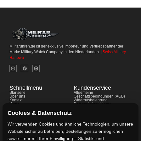
Militaruhren.de ist der exklusive Importeur und Vertriebspartner der
Marke Military Watch Company in den Niederlanden. |
Swiss Military
Hanowa
Schnellmenü
Kundenservice
Startseite
Allgemeine
Über uns
Geschäftsbedingungen (AGB)
Kontakt
Widerrufsbelehrung
Konto
Datenschutzerklärung
Shop
Cookie-Richtlinie
FAQ's
Gewährleistung
Cookies & Datenschutz
Ratgeber
Impressum
Wir verwenden Cookies und ähnliche Technologien, um unsere
Website sicher zu betreiben, Bestellungen zu ermöglichen
Kontaktdaten
sowie – nur mit Ihrer Einwilligung – Statistik- und