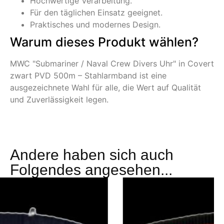
Hochwertige Verarbeitung.
Für den täglichen Einsatz geeignet.
Praktisches und modernes Design.
Warum dieses Produkt wählen?
MWC "Submariner / Naval Crew Divers Uhr" in Covert
zwart PVD 500m – Stahlarmband ist eine
ausgezeichnete Wahl für alle, die Wert auf Qualität
und Zuverlässigkeit legen.
Andere haben sich auch
Folgendes angesehen...