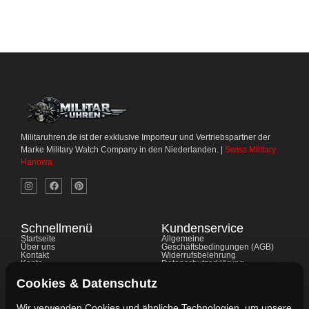
Militaruhren.de ist der exklusive Importeur und Vertriebspartner der
Marke Military Watch Company in den Niederlanden. |
Swiss Military
Hanowa
Schnellmenü
Kundenservice
Startseite
Allgemeine
Über uns
Geschäftsbedingungen (AGB)
Kontakt
Widerrufsbelehrung
Konto
Datenschutzerklärung
Shop
Cookie-Richtlinie
FAQ's
Gewährleistung
Cookies & Datenschutz
Impressum
Wir verwenden Cookies und ähnliche Technologien, um unsere