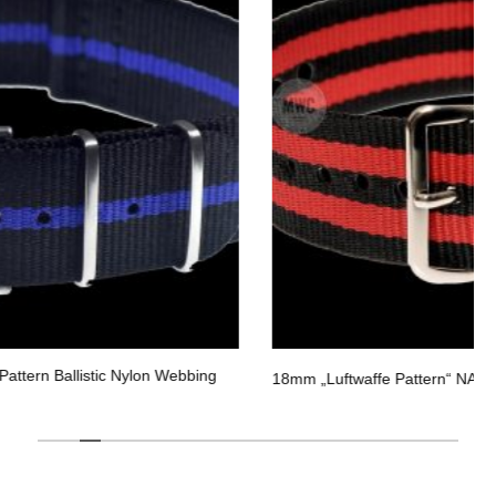
18mm „Luftwaffe Pattern“ NATO Militäruhr Strap – Authe