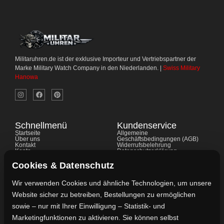
Militaruhren.de ist der exklusive Importeur und Vertriebspartner der
Marke Military Watch Company in den Niederlanden. |
Swiss Military
Hanowa
Schnellmenü
Kundenservice
Startseite
Allgemeine
Über uns
Geschäftsbedingungen (AGB)
Kontakt
Widerrufsbelehrung
Konto
Datenschutzerklärung
Shop
Cookie-Richtlinie
FAQ's
Gewährleistung
Cookies & Datenschutz
Ratgeber
Impressum
Wir verwenden Cookies und ähnliche Technologien, um unsere
Website sicher zu betreiben, Bestellungen zu ermöglichen
Kontaktdaten
sowie – nur mit Ihrer Einwilligung – Statistik- und
Vertreten durch:
Marketingfunktionen zu aktivieren. Sie können selbst