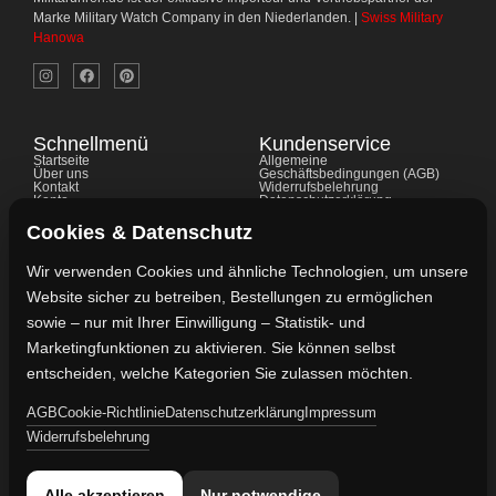
Marke Military Watch Company in den Niederlanden. |
Swiss Military
Hanowa
Schnellmenü
Kundenservice
Startseite
Allgemeine
Über uns
Geschäftsbedingungen (AGB)
Kontakt
Widerrufsbelehrung
Konto
Datenschutzerklärung
Shop
Cookie-Richtlinie
FAQ's
Gewährleistung
Cookies & Datenschutz
Impressum
Wir verwenden Cookies und ähnliche Technologien, um unsere
Website sicher zu betreiben, Bestellungen zu ermöglichen
Kontaktdaten
sowie – nur mit Ihrer Einwilligung – Statistik- und
Vertreten durch:
Marketingfunktionen zu aktivieren. Sie können selbst
Lievaart B.V.
entscheiden, welche Kategorien Sie zulassen möchten.
AGB
Cookie-Richtlinie
Datenschutzerklärung
Impressum
Kontakt:
Widerrufsbelehrung
info@militaruhren.de
Handelsregister:
Alle akzeptieren
Nur notwendige