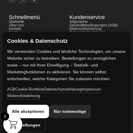
Schnellmenü
Kundenservice
Startseite
Allgemeine
Über uns
Geschäftsbedingungen (AGB)
Kontakt
Widerrufsbelehrung
Konto
Datenschutzerklärung
Shop
Cookie-Richtlinie
FAQ's
Gewährleistung
Cookies & Datenschutz
Impressum
Wir verwenden Cookies und ähnliche Technologien, um unsere
Website sicher zu betreiben, Bestellungen zu ermöglichen
Kontaktdaten
sowie – nur mit Ihrer Einwilligung – Statistik- und
Vertreten durch:
Marketingfunktionen zu aktivieren. Sie können selbst
Lievaart B.V.
entscheiden, welche Kategorien Sie zulassen möchten.
AGB
Cookie-Richtlinie
Datenschutzerklärung
Impressum
Kontakt:
Widerrufsbelehrung
info@militaruhren.de
Handelsregister:
Alle akzeptieren
Nur notwendige
KVK-Nummer: 74829491
0
Einstellungen
Umsatzsteuer-ID: