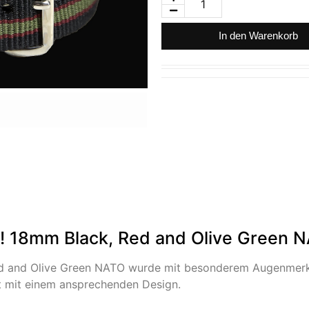
In den Warenkorb
s! 18mm Black, Red and Olive Green 
ed and Olive Green NATO wurde mit besonderem Augenmerk a
ät mit einem ansprechenden Design.