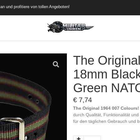
rübergehend versandkostenfrei
de dich an und profitiere von tollen Angeboten!
The Origina
18mm Black
Green NAT
€
7,74
The Original 1964 007 Colours
durch Qualität, Funktionalität und
für den täglichen Gebrauch und bi