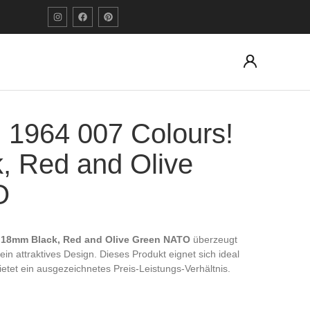
l 1964 007 Colours!
, Red and Olive
O
! 18mm Black, Red and Olive Green NATO
überzeugt
 ein attraktives Design. Dieses Produkt eignet sich ideal
etet ein ausgezeichnetes Preis-Leistungs-Verhältnis.