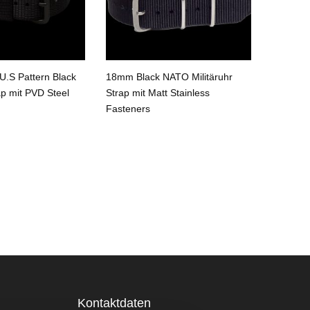
.S Pattern Black
18mm Black NATO Militäruhr
18mm Bl
ap mit PVD Steel
Strap mit Matt Stainless
Strap
Fasteners
Kontaktdaten