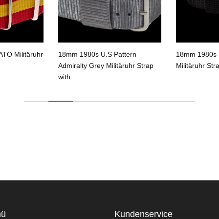
TO Militäruhr
18mm 1980s U.S Pattern
18mm 1980s U
Admiralty Grey Militäruhr Strap
Militäruhr Str
with
nü
Kundenservice