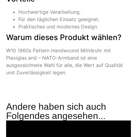
Hochwertige Verarbeitung.
Für den täglichen Einsatz geeignet.
Praktisches und modernes Design.
Warum dieses Produkt wählen?
W10 1960s Pattern Handwound Militäruhr mit
Plexiglas and – NATO-Armband ist eine
ausgezeichnete Wahl für alle, die Wert auf Qualität
und Zuverlässigkeit legen.
Andere haben sich auch
Folgendes angesehen...