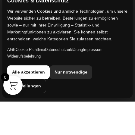
Cookies & Datenschutz
Ratgeber
Impressum
Wir verwenden Cookies und ähnliche Technologien, um unsere
Website sicher zu betreiben, Bestellungen zu ermöglichen
Kontaktdaten
sowie – nur mit Ihrer Einwilligung – Statistik- und
Vertreten durch:
Marketingfunktionen zu aktivieren. Sie können selbst
Lievaart B.V.
entscheiden, welche Kategorien Sie zulassen möchten.
AGB
Cookie-Richtlinie
Datenschutzerklärung
Impressum
Kontakt:
Widerrufsbelehrung
info@militaruhren.de
Handelsregister:
Alle akzeptieren
Nur notwendige
KVK-Nummer: 74829491
0
Einstellungen
Umsatzsteuer-ID:
NL860042352B01
Cookie-Einstellungen
© 2026 militaruhren.de | Aktiv in
Spanien
,
den Niederlanden
und
international
Webdesign & Marketing von Sanum B.V.