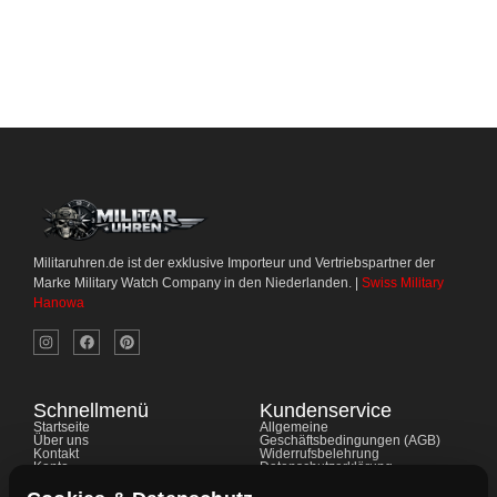
Militaruhren.de ist der exklusive Importeur und Vertriebspartner der
Marke Military Watch Company in den Niederlanden. |
Swiss Military
Hanowa
Schnellmenü
Kundenservice
Startseite
Allgemeine
Über uns
Geschäftsbedingungen (AGB)
Kontakt
Widerrufsbelehrung
Konto
Datenschutzerklärung
Shop
Cookie-Richtlinie
FAQ's
Gewährleistung