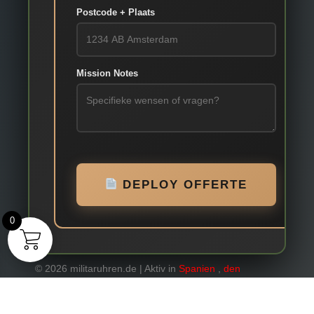
Postcode + Plaats
Mission Notes
DEPLOY OFFERTE
0
© 2026 militaruhren.de | Aktiv in
Spanien
,
den
Niederlanden
und
international
Webdesign & Marketing von Sanum B.V.