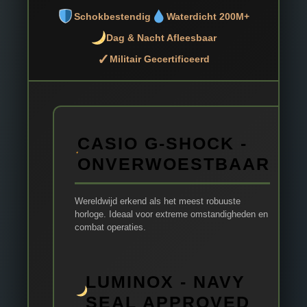
Schokbestendig
Waterdicht 200M+
Dag & Nacht Afleesbaar
✓
Militair Gecertificeerd
CASIO G-SHOCK -
ONVERWOESTBAAR
Wereldwijd erkend als het meest robuuste
horloge. Ideaal voor extreme omstandigheden en
combat operaties.
LUMINOX - NAVY
SEAL APPROVED