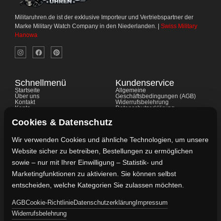
Militaruhren.de ist der exklusive Importeur und Vertriebspartner der
Marke Military Watch Company in den Niederlanden. |
Swiss Military
Hanowa
Schnellmenü
Kundenservice
Startseite
Allgemeine
Über uns
Geschäftsbedingungen (AGB)
Kontakt
Widerrufsbelehrung
Konto
Datenschutzerklärung
Shop
Cookie-Richtlinie
FAQ's
Gewährleistung
Cookies & Datenschutz
Impressum
Wir verwenden Cookies und ähnliche Technologien, um unsere
Website sicher zu betreiben, Bestellungen zu ermöglichen
Kontaktdaten
sowie – nur mit Ihrer Einwilligung – Statistik- und
Vertreten durch:
Marketingfunktionen zu aktivieren. Sie können selbst
Lievaart B.V.
entscheiden, welche Kategorien Sie zulassen möchten.
AGB
Cookie-Richtlinie
Datenschutzerklärung
Impressum
Kontakt:
Widerrufsbelehrung
info@militaruhren.de