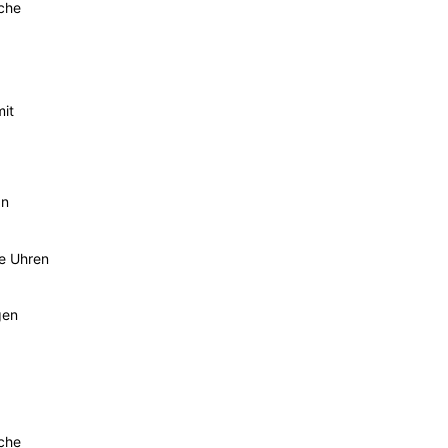
sche
mit
an
he Uhren
gen
sche