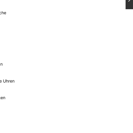
sche
an
he Uhren
gen