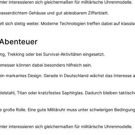
er interessieren sich gleichermaßen für militärische Uhrenmodelle.
asserdichtem Gehäuse und gut ablesbarem Zifferblatt.
lt sich stetig weiter. Moderne Technologien treffen dabei auf klassi
 Abenteuer
, Trekking oder bei Survival-Aktivitäten eingesetzt.
messer können dabei besonders hilfreich sein.
d ein markantes Design. Gerade in Deutschland wächst das Interesse 
delstahl, Titan oder kratzfestes Saphirglas. Dadurch bleiben taktisc
e große Rolle. Eine gute Militäruhr muss unter schwierigen Bedingun
er interessieren sich gleichermaßen für militärische Uhrenmodelle.