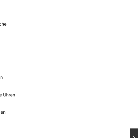
sche
an
he Uhren
gen