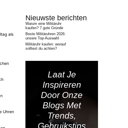
Nieuwste berichten
Warum eine Militäruhr
kaufen? 7 gute Gründe
ltag als
Beste Militäruhren 2026:
unsere Top-Auswahl
Militäruhr kaufen: worauf
solltest du achten?
uchen
Laat Je
ch
Inspireren
Door Onze
an
Blogs Met
he Uhren
Trends,
Gebruikstips
gen