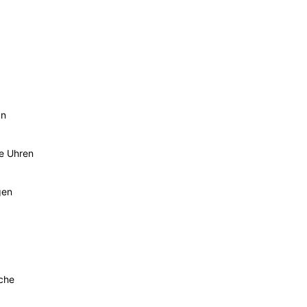
an
he Uhren
gen
sche