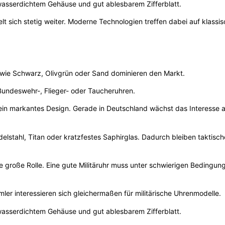
asserdichtem Gehäuse und gut ablesbarem Zifferblatt.
lt sich stetig weiter. Moderne Technologien treffen dabei auf klassi
en wie Schwarz, Olivgrün oder Sand dominieren den Markt.
n Bundeswehr-, Flieger- oder Taucheruhren.
d ein markantes Design. Gerade in Deutschland wächst das Interesse 
delstahl, Titan oder kratzfestes Saphirglas. Dadurch bleiben taktisc
e große Rolle. Eine gute Militäruhr muss unter schwierigen Bedingun
er interessieren sich gleichermaßen für militärische Uhrenmodelle.
asserdichtem Gehäuse und gut ablesbarem Zifferblatt.