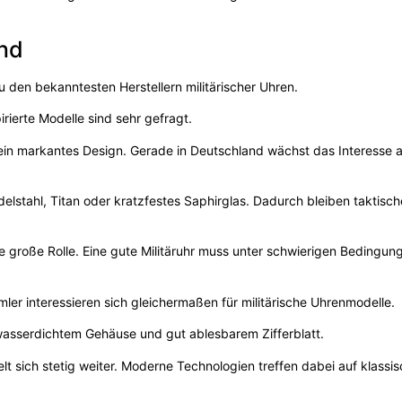
and
 den bekanntesten Herstellern militärischer Uhren.
rierte Modelle sind sehr gefragt.
d ein markantes Design. Gerade in Deutschland wächst das Interesse 
delstahl, Titan oder kratzfestes Saphirglas. Dadurch bleiben taktisc
e große Rolle. Eine gute Militäruhr muss unter schwierigen Bedingun
er interessieren sich gleichermaßen für militärische Uhrenmodelle.
asserdichtem Gehäuse und gut ablesbarem Zifferblatt.
lt sich stetig weiter. Moderne Technologien treffen dabei auf klassi