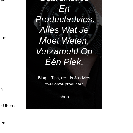
En
Productadvies.
Alles Wat Je
sche
Moet Weten,
Verzameld Op
Één Plek.
.
Blog – Tips, trends & advies
over onze producten
an
shop
he Uhren
gen