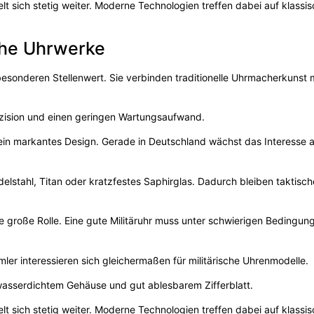
lt sich stetig weiter. Moderne Technologien treffen dabei auf klassi
che Uhrwerke
esonderen Stellenwert. Sie verbinden traditionelle Uhrmacherkunst 
zision und einen geringen Wartungsaufwand.
d ein markantes Design. Gerade in Deutschland wächst das Interesse 
delstahl, Titan oder kratzfestes Saphirglas. Dadurch bleiben taktisc
e große Rolle. Eine gute Militäruhr muss unter schwierigen Bedingun
er interessieren sich gleichermaßen für militärische Uhrenmodelle.
asserdichtem Gehäuse und gut ablesbarem Zifferblatt.
lt sich stetig weiter. Moderne Technologien treffen dabei auf klassi