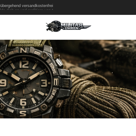
rübergehend versandkostenfrei
de dich an und profitiere von tollen Angeboten!