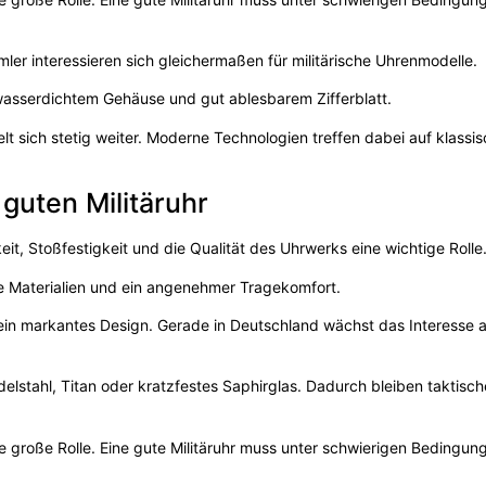
er interessieren sich gleichermaßen für militärische Uhrenmodelle.
asserdichtem Gehäuse und gut ablesbarem Zifferblatt.
lt sich stetig weiter. Moderne Technologien treffen dabei auf klassi
guten Militäruhr
it, Stoßfestigkeit und die Qualität des Uhrwerks eine wichtige Rolle
ge Materialien und ein angenehmer Tragekomfort.
d ein markantes Design. Gerade in Deutschland wächst das Interesse 
delstahl, Titan oder kratzfestes Saphirglas. Dadurch bleiben taktisc
e große Rolle. Eine gute Militäruhr muss unter schwierigen Bedingun