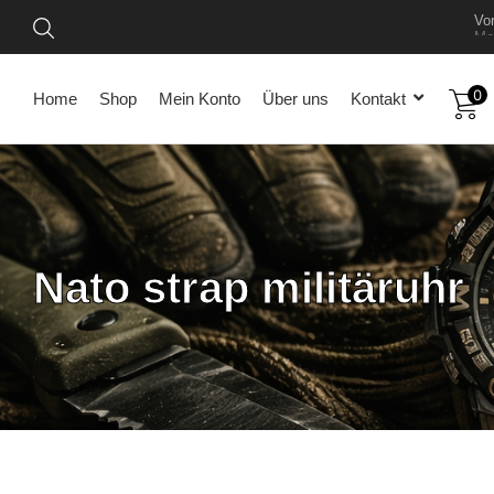
Vo
Mel
0
Home
Shop
Mein Konto
Über uns
Kontakt
Nato strap militäruhr