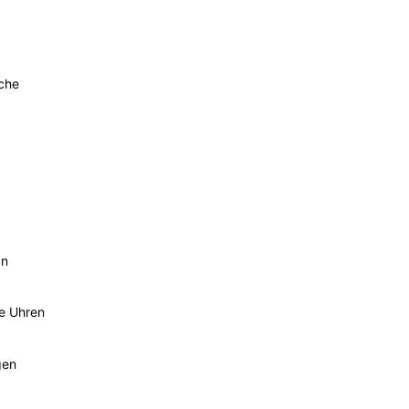
sche
an
he Uhren
gen