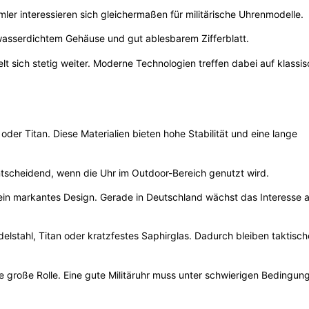
er interessieren sich gleichermaßen für militärische Uhrenmodelle.
asserdichtem Gehäuse und gut ablesbarem Zifferblatt.
lt sich stetig weiter. Moderne Technologien treffen dabei auf klassi
oder Titan. Diese Materialien bieten hohe Stabilität und eine lange
tscheidend, wenn die Uhr im Outdoor-Bereich genutzt wird.
d ein markantes Design. Gerade in Deutschland wächst das Interesse 
delstahl, Titan oder kratzfestes Saphirglas. Dadurch bleiben taktisc
e große Rolle. Eine gute Militäruhr muss unter schwierigen Bedingun