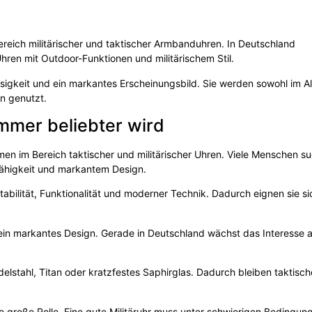
Bereich militärischer und taktischer Armbanduhren. In Deutschland
hren mit Outdoor-Funktionen und militärischem Stil.
ssigkeit und ein markantes Erscheinungsbild. Sie werden sowohl im Al
en genutzt.
immer beliebter wird
men im Bereich taktischer und militärischer Uhren. Viele Menschen s
ähigkeit und markantem Design.
abilität, Funktionalität und moderner Technik. Dadurch eignen sie si
d ein markantes Design. Gerade in Deutschland wächst das Interesse 
delstahl, Titan oder kratzfestes Saphirglas. Dadurch bleiben taktisc
e große Rolle. Eine gute Militäruhr muss unter schwierigen Bedingun